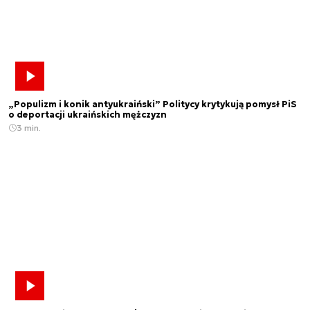
„Populizm i konik antyukraiński” Politycy krytykują pomysł PiS
o deportacji ukraińskich mężczyzn
3 min.