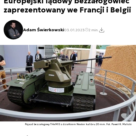
Europejski lądowy bezzałogowiec
zaprezentowany we Francji i Belgii
Adam Świerkowski
03.01.2023
2 min.
Pojazd bezzałogowy THeMIS z działkiem Nexter kalibru 20 mm. Fot. Paweł K. Malicki