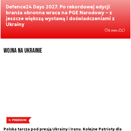
Defence24 Days 2027. Po rekordowej edycji
branża obronna wraca na PGE Narodowy – z
jeszcze większą wystawą i doświadczeniami z
Ukrainy
3 min.
Wojna na Ukrainie
PREMIUM
Polska tarcza pod presją Ukrainy i Iranu. Kolejne Patrioty dla