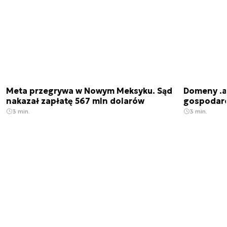
Meta przegrywa w Nowym Meksyku. Sąd
Domeny .ai
nakazał zapłatę 567 mln dolarów
gospodarek
3 min.
3 min.