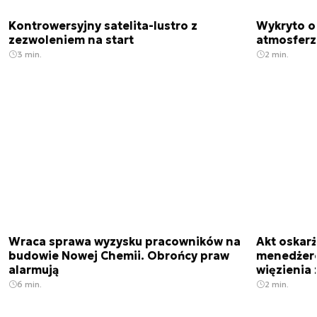
Kontrowersyjny satelita-lustro z
Wykryto o
zezwoleniem na start
atmosfer
3 min.
2 min.
Wraca sprawa wyzysku pracowników na
Akt oskar
budowie Nowej Chemii. Obrońcy praw
menedżero
alarmują
więzienia z
6 min.
2 min.