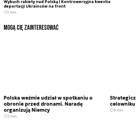
Wybuch rakiety nad Polską | Kontrowersyjna kwestia
deportacji Ukrainców na front
1 min.
Mogą Cię zainteresować
Polska weźmie udział w spotkaniu o
Strategic
obronie przed dronami. Naradę
celowniku 
organizują Niemcy
9 min.
2 min.