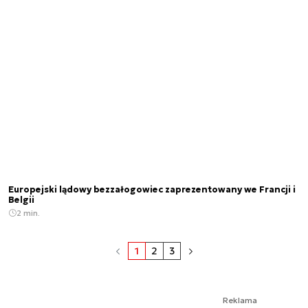
Europejski lądowy bezzałogowiec zaprezentowany we Francji i
Belgii
2 min.
1
2
3
Reklama