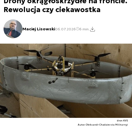
Drony okrągłoskrzydłe na froncie.
Rewolucja czy ciekawostka
Maciej Lisowski
06.07.2026
6 min.
dron KVS
Autor. Oleksandr Chadaiev via Militarnyi