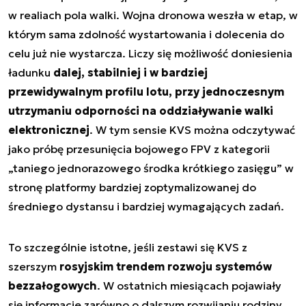
w realiach pola walki. Wojna dronowa weszła w etap, w
którym sama zdolność wystartowania i dolecenia do
celu już nie wystarcza. Liczy się możliwość doniesienia
ładunku
dalej, stabilniej i w bardziej
przewidywalnym profilu lotu, przy jednoczesnym
utrzymaniu odporności na oddziaływanie walki
elektronicznej
. W tym sensie KVS można odczytywać
jako próbę przesunięcia bojowego FPV z kategorii
„taniego jednorazowego środka krótkiego zasięgu” w
stronę platformy bardziej zoptymalizowanej do
średniego dystansu i bardziej wymagających zadań.
To szczególnie istotne, jeśli zestawi się KVS z
szerszym
rosyjskim trendem rozwoju systemów
bezzałogowych
. W ostatnich miesiącach pojawiały
się informacje zarówno o dalszym rozwijaniu rodziny