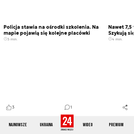
Policja stawia na ośrodki szkolenia. Na
Nawet 7,5 
mapie pojawią się kolejne placówki
Szykują si
3 min.
4 min.
3
1
Cyberatak na szwajcarską administrację.
Młodzi Po
Przejęto dane logowania
Sukces na 
Najnowsze
Ukraina
Wideo
Premium
2 min.
3 min.