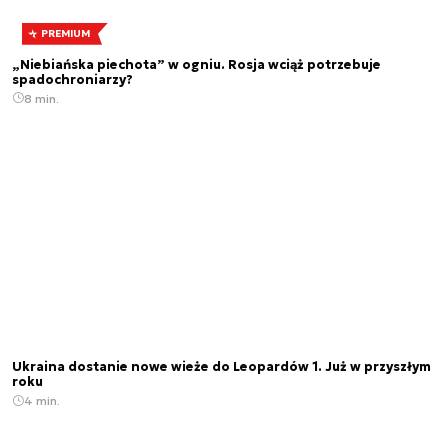
PREMIUM
„Niebiańska piechota” w ogniu. Rosja wciąż potrzebuje
spadochroniarzy?
8 min.
Ukraina dostanie nowe wieże do Leopardów 1. Już w przyszłym
roku
4 min.