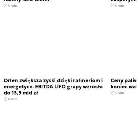
3 min.
3 min.
Orlen zwiększa zyski dzięki rafineriom i
Ceny paliw
energetyce. EBITDA LIFO grupy wzrosła
koniec wak
do 13,9 mld zł
3 min.
4 min.