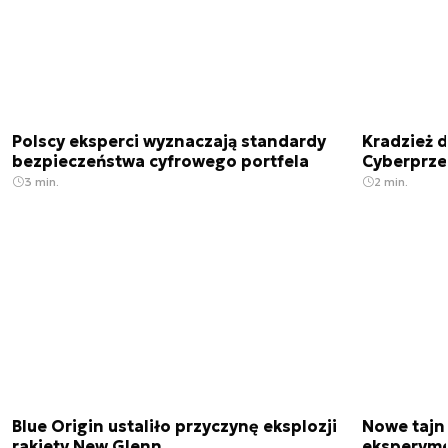
Polscy eksperci wyznaczają standardy
Kradzież 
bezpieczeństwa cyfrowego portfela
Cyberprze
3 min.
2 min.
Blue Origin ustaliło przyczynę eksplozji
Nowe tajne
rakiety New Glenn
eksperyme