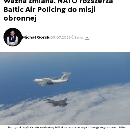
Ważna zmiana. NATO rozszerza
Baltic Air Policing do misji
obronnej
Michał Górski
09.07.2026
2 min.
Portugalski myśliwiec wielozadaniowy F-16AM podczas przechwycenia rosyjskiego samolotu Ił-76 w