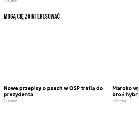
3 min.
Mogą Cię zainteresować
Nowe przepisy o psach w OSP trafią do
Maroko wy
prezydenta
broń hybr
3 min.
3 min.