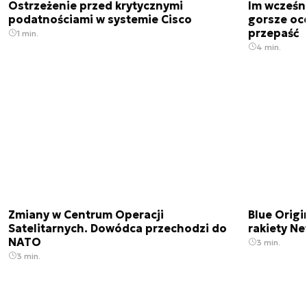
Ostrzeżenie przed krytycznymi
Im wcześni
podatnościami w systemie Cisco
gorsze oc
przepaść
1 min.
4 min.
Zmiany w Centrum Operacji
Blue Origi
Satelitarnych. Dowódca przechodzi do
rakiety N
NATO
3 min.
3 min.