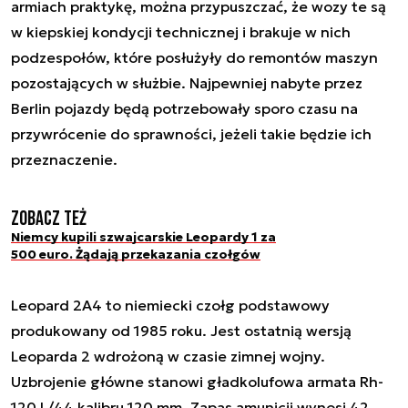
armiach praktykę, można przypuszczać, że wozy te są
w kiepskiej kondycji technicznej i brakuje w nich
podzespołów, które posłużyły do remontów maszyn
pozostających w służbie. Najpewniej nabyte przez
Berlin pojazdy będą potrzebowały sporo czasu na
przywrócenie do sprawności, jeżeli takie będzie ich
przeznaczenie.
Zobacz też
Niemcy kupili szwajcarskie Leopardy 1 za
500 euro. Żądają przekazania czołgów
Leopard 2A4 to niemiecki czołg podstawowy
produkowany od 1985 roku. Jest ostatnią wersją
Leoparda 2 wdrożoną w czasie zimnej wojny.
Uzbrojenie główne stanowi gładkolufowa armata Rh-
120 L/44 kalibru 120 mm. Zapas amunicji wynosi 42