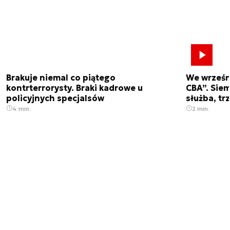
Brakuje niemal co piątego
We wrześn
kontrterrorysty. Braki kadrowe u
CBA”. Siem
policyjnych specjalsów
służba, tr
4 min.
2 min.