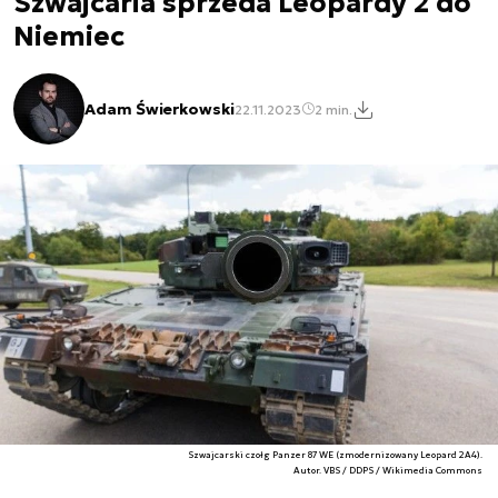
Szwajcaria sprzeda Leopardy 2 do
Niemiec
Adam Świerkowski
22.11.2023
2 min.
Szwajcarski czołg Panzer 87 WE (zmodernizowany Leopard 2A4).
Autor. VBS / DDPS / Wikimedia Commons