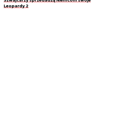
Szwajcarzy sprzedadzą Niemcom swoje
Leopardy 2