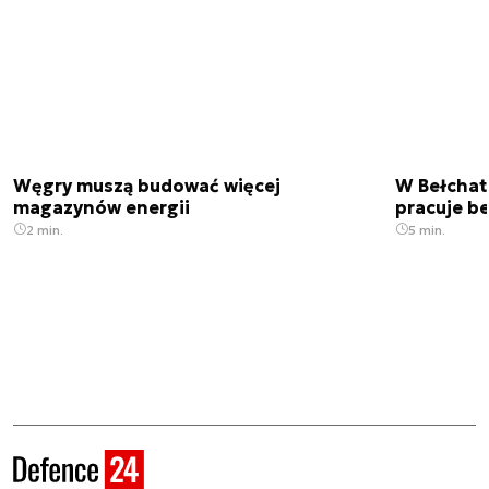
Węgry muszą budować więcej
W Bełchato
magazynów energii
pracuje b
2 min.
5 min.