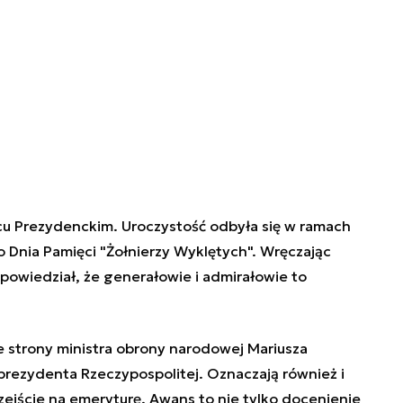
cu Prezydenckim. Uroczystość odbyła się w ramach
nia Pamięci "Żołnierzy Wyklętych". Wręczając
 powiedział, że generałowie i admirałowie to
e strony ministra obrony narodowej Mariusza
o prezydenta Rzeczypospolitej. Oznaczają również i
rzejście na emeryturę. Awans to nie tylko docenienie