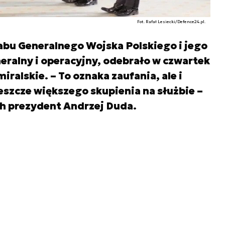
Fot. Rafał Lesiecki/Defence24.pl.
tabu Generalnego Wojska Polskiego i jego
ralny i operacyjny, odebrało w czwartek
iralskie. – To oznaka zaufania, ale i
eszcze większego skupienia na służbie –
h prezydent Andrzej Duda.