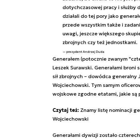
dotychczasowej pracy i służby d
działali do tej pory jako genera
przede wszystkim także i zadani
uwagi, jeszcze większego skupien
zbrojnych czy też jednostkami.
prezydent Andrzej Duda
Generałem (potocznie zwanym "czt
Leszek Surawski. Generałami broni
sił zbrojnych – dowódca generalny
Wojciechowski. Tym samym oficerow
wojskowe zgodne etatami, jakie są p
Czytaj też:
Znamy listę nominacji ge
Wojciechowski
Generałami dywizji zostało czterech