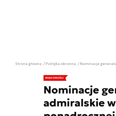
Strona główna
Polityka obronna
Nominacje generals
WIADOMOŚCI
Nominacje gen
admiralskie 
ponadrocznej