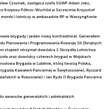
isław Czosnek, zastępca szefa SGWP Adam Joks,
 Korpusu Północ-Wschód w Szczecinie Krzysztof
, morski i lotniczy w ambasadzie RP w Waszyngtonie
łowie brygady i jeden nowy kontradmirał. Generałem
ądu Planowania i Programowania Rozwoju Sił Zbrojnych
m stopień otrzymał dowódca 2 Skrzydła Lotnictwa
zoła oraz dowódcy czterech brygad w Wojskach
odowa Brygada w Lublinie, którą tworzą Polska,
0 Brygada Kawalerii Pancernej w Świętoszowie), Ryszard
alańskich w Rzeszowie) i Jan Rydz (1 Brygada Pancerna
o awansów generalskich i admiralskich