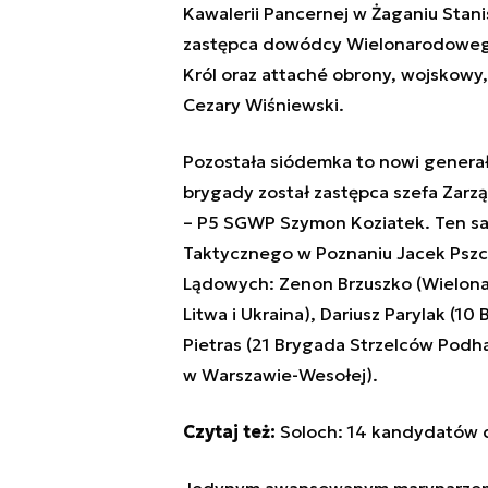
Kawalerii Pancernej w Żaganiu Stan
zastępca dowódcy Wielonarodowego
Król oraz attaché obrony, wojskowy
Cezary Wiśniewski.
Pozostała siódemka to nowi genera
brygady został zastępca szefa Zarz
– P5 SGWP Szymon Koziatek. Ten sa
Taktycznego w Poznaniu Jacek Pszc
Lądowych: Zenon Brzuszko (Wielonar
Litwa i Ukraina), Dariusz Parylak (1
Pietras (21 Brygada Strzelców Podh
w Warszawie-Wesołej).
Czytaj też:
Soloch: 14 kandydatów d