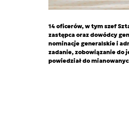
14 oficerów, w tym szef Sz
zastępca oraz dowódcy gene
nominacje generalskie i adm
zadanie, zobowiązanie do j
powiedział do mianowanyc