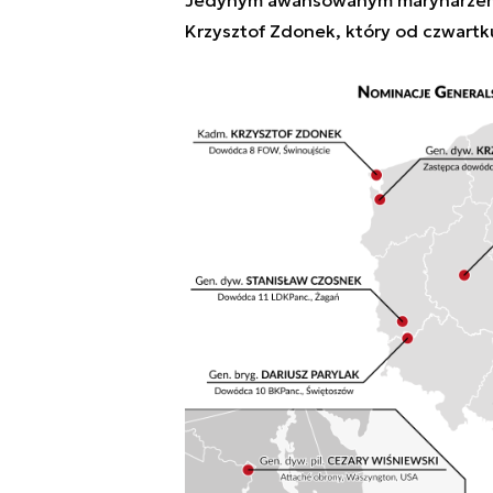
Jedynym awansowanym marynarzem j
Krzysztof Zdonek, który od czwartk