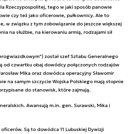
la Rzeczypospolitej, tego w jaki sposób panowie
łowie czy też jako oficerowie, pułkownicy. Ale to
e, w związku z tym zobowiązanie do jeszcze większej
ia na służbie, na kierowaniu armią, rodzajami sił
erogwiazdkowym") został szef Sztabu Generalnego
 są od czwartku obaj dowódcy połączonych rodzajów
 Jarosław Mika oraz dowódca operacyjny Sławomir
ie na samym szczycie Wojska Polskiego mają stopnie
rzypisane do stanowisk, które zajmują.
neralskich. Awansują m.in. gen. Surawski, Mika i
 oficerów. Są to dowódca 11 Lubuskiej Dywizji