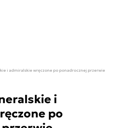
kie i admiralskie wręczone po ponadrocznej przerwie
eralskie i
wręczone po
 przerwie