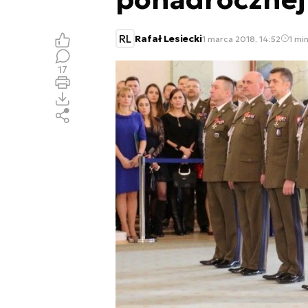
RL
Rafał Lesiecki
1 marca 2018, 14:52
1 min
17