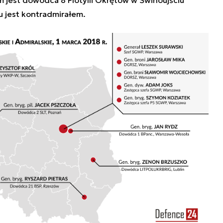
est dowódca 8 Flotylli Okrętów w Świnoujściu
u jest kontradmirałem.