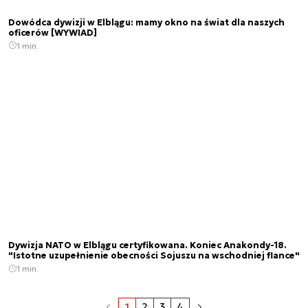
Dowódca dywizji w Elblągu: mamy okno na świat dla naszych
oficerów [WYWIAD]
1 min.
Dywizja NATO w Elblągu certyfikowana. Koniec Anakondy-18.
"Istotne uzupełnienie obecności Sojuszu na wschodniej flance"
1 min.
1
2
3
4