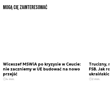
Mogą Cię zainteresować
Wiceszef MSWiA po kryzysie w Ceucie:
Trucizny, 
nie zaczniemy w UE budować na nowo
FSB. Jak r
przejść
ukraiński
4 min.
2 min.