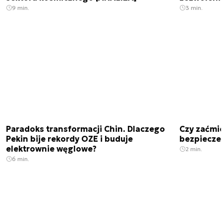
9 min.
3 min.
Paradoks transformacji Chin. Dlaczego
Czy zaćmi
Pekin bije rekordy OZE i buduje
bezpiecze
elektrownie węglowe?
2 min.
6 min.