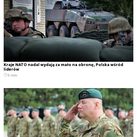
Kraje NATO nadal wydają za mało na obronę, Polska wśród
liderów
3 min.