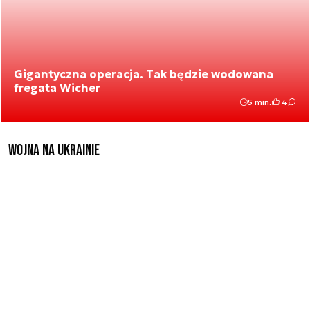
Gigantyczna operacja. Tak będzie wodowana
fregata Wicher
5 min.
4
Wojna na Ukrainie