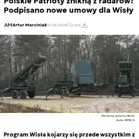
Polskie Patrioty znikną z radarów?
Podpisano nowe umowy dla Wisły
AM
Artur Marciniak
31.05.2026
2 min.
Elementy systemu Wisła
Autor. MON/ X
Program Wisła kojarzy się przede wszystkim z