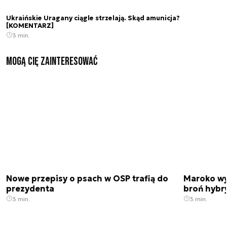
Ukraińskie Uragany ciągle strzelają. Skąd amunicja?
[KOMENTARZ]
3 min.
Mogą Cię zainteresować
Nowe przepisy o psach w OSP trafią do
Maroko wy
prezydenta
broń hybr
3 min.
3 min.