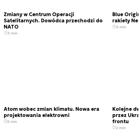
Zmiany w Centrum Operacji
Blue Origi
Satelitarnych. Dowódca przechodzi do
rakiety N
NATO
3 min.
3 min.
Atom wobec zmian klimatu. Nowa era
Kolejne d
projektowania elektrowni
przez Ukra
frontu
5 min.
2 min.