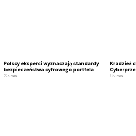
Polscy eksperci wyznaczają standardy
Kradzież 
bezpieczeństwa cyfrowego portfela
Cyberprze
3 min.
2 min.