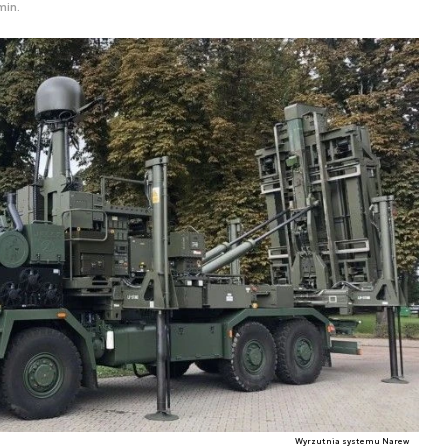
min.
Wyrzutnia systemu Narew