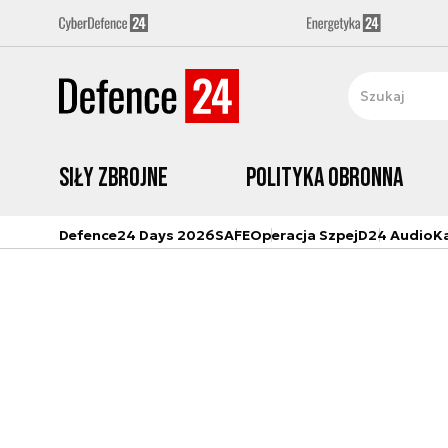
Siły zbrojne
Polityka obronna
Defence24 Days 2026
SAFE
Operacja Szpej
D24 Audio
K