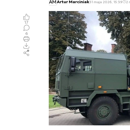
AM
Artur Marciniak
31 maja 2026, 15:39
2 
17
6