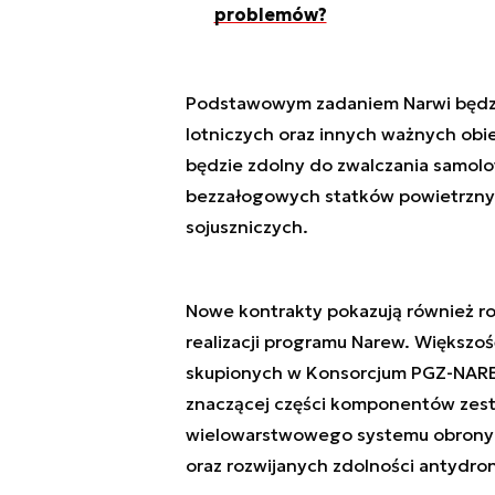
problemów?
Podstawowym zadaniem Narwi będzie 
lotniczych oraz innych ważnych ob
będzie zdolny do zwalczania samol
bezzałogowych statków powietrznych
sojuszniczych.
Nowe kontrakty pokazują również r
realizacji programu Narew. Większo
skupionych w Konsorcjum PGZ-NAREW
znaczącej części komponentów zes
wielowarstwowego systemu obrony p
oraz rozwijanych zdolności antydr