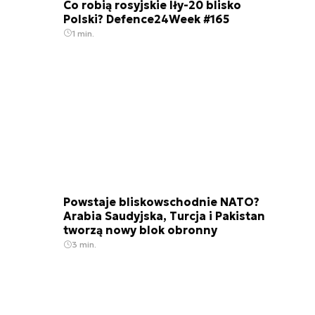
Co robią rosyjskie Iły-20 blisko
Polski? Defence24Week #165
1 min.
Powstaje bliskowschodnie NATO?
Arabia Saudyjska, Turcja i Pakistan
tworzą nowy blok obronny
3 min.