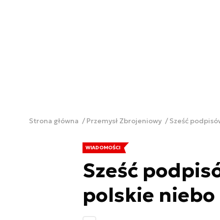
Strona główna
Przemysł Zbrojeniowy
Sześć podpisów
WIADOMOŚCI
Sześć podpisó
polskie niebo