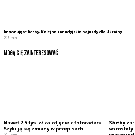
Imponujące liczby. Kolejne kanadyjskie pojazdy dla Ukrainy
3 min.
Mogą Cię zainteresować
Nawet 7,5 tys. zł za zdjęcie z fotoradaru.
Służby zar
Szykują się zmiany w przepisach
wzrastały 
wynagrod
4 min.