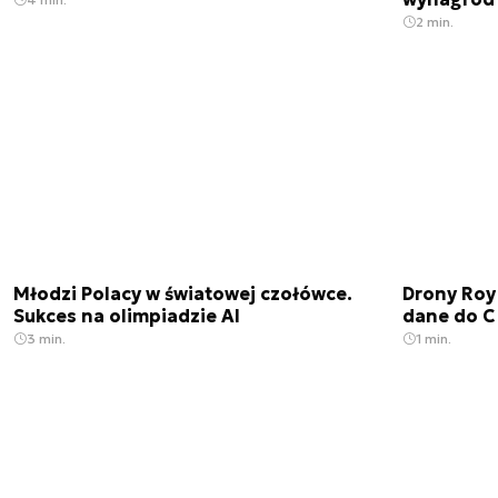
2 min.
Młodzi Polacy w światowej czołówce.
Drony Roy
Sukces na olimpiadzie AI
dane do C
3 min.
1 min.