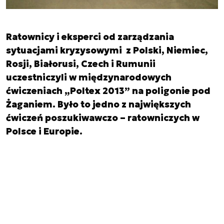
Ratownicy i eksperci od zarządzania
sytuacjami kryzysowymi z Polski, Niemiec,
Rosji, Białorusi, Czech i Rumunii
uczestniczyli w międzynarodowych
ćwiczeniach „Poltex 2013” na poligonie pod
Żaganiem. Było to jedno z największych
ćwiczeń poszukiwawczo – ratowniczych w
Polsce i Europie.