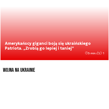
Amerykańscy giganci boją się ukraińskiego
Patriota. „Zrobią go lepiej i taniej”
3 min.
1
Wojna na Ukrainie