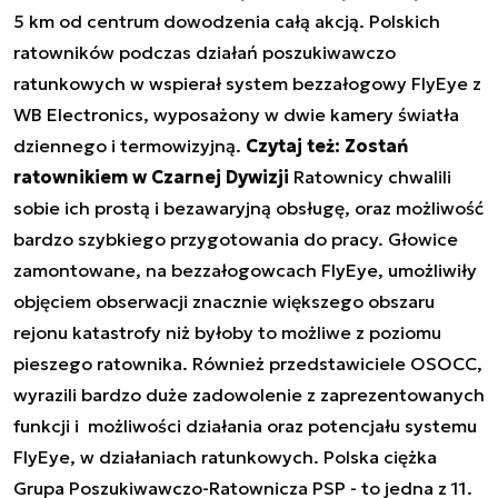
5 km od centrum dowodzenia całą akcją. Polskich
ratowników podczas działań poszukiwawczo
ratunkowych w wspierał system bezzałogowy FlyEye z
WB Electronics, wyposażony w dwie kamery światła
dziennego i termowizyjną.
Czytaj też: Zostań
ratownikiem w Czarnej Dywizji
Ratownicy chwalili
sobie ich prostą i bezawaryjną obsługę, oraz możliwość
bardzo szybkiego przygotowania do pracy. Głowice
zamontowane, na bezzałogowcach FlyEye, umożliwiły
objęciem obserwacji znacznie większego obszaru
rejonu katastrofy niż byłoby to możliwe z poziomu
pieszego ratownika. Również przedstawiciele OSOCC,
wyrazili bardzo duże zadowolenie z zaprezentowanych
funkcji i możliwości działania oraz potencjału systemu
FlyEye, w działaniach ratunkowych. Polska ciężka
Grupa Poszukiwawczo-Ratownicza PSP - to jedna z 11.