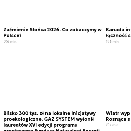
Zaćmienie Słońca 2026. Co zobaczymy w
Kanada in
Polsce?
łączność s
6 min.
3 min.
Blisko 300 tys. zł na lokalne inicjatywy
Wiatr wypi
proekologiczne. GAZ SYSTEM wyłonił
Rosnąca s
laureatów XVI edycji programu
2 min.
grantowego Fundusz Naturalnej Energii