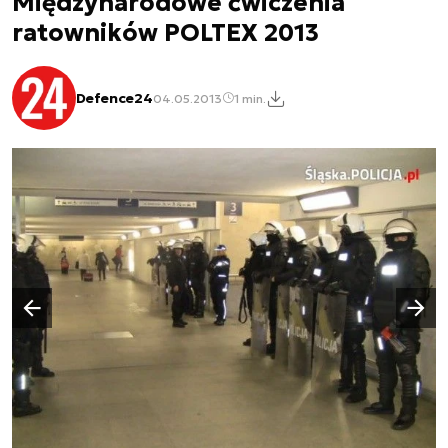
Międzynarodowe ćwiczenia
ratowników POLTEX 2013
Defence24
04.05.2013
1 min.
Następny slajd
Poprzedni slajd