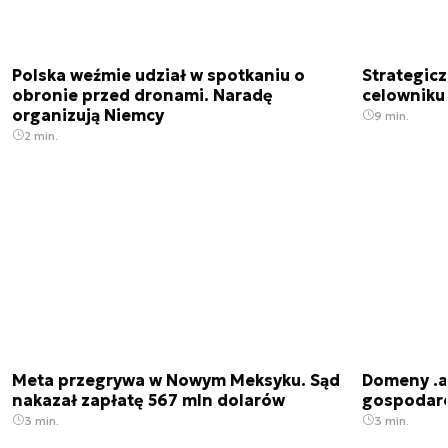
Polska weźmie udział w spotkaniu o
Strategic
obronie przed dronami. Naradę
celowniku 
organizują Niemcy
9 min.
2 min.
Meta przegrywa w Nowym Meksyku. Sąd
Domeny .ai
nakazał zapłatę 567 mln dolarów
gospodarek
3 min.
3 min.