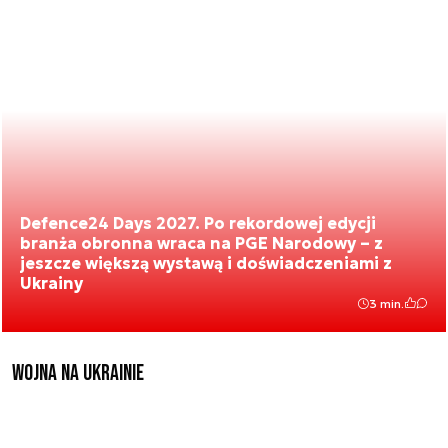
Defence24 Days 2027. Po rekordowej edycji
branża obronna wraca na PGE Narodowy – z
jeszcze większą wystawą i doświadczeniami z
Ukrainy
3 min.
Wojna na Ukrainie