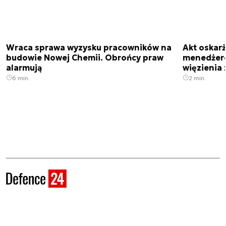
Wraca sprawa wyzysku pracowników na
Akt oskar
budowie Nowej Chemii. Obrońcy praw
menedżero
alarmują
więzienia z
6 min.
2 min.