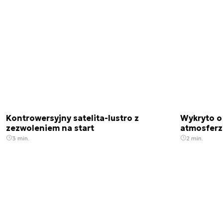
Kontrowersyjny satelita-lustro z
Wykryto o
zezwoleniem na start
atmosfer
3 min.
2 min.