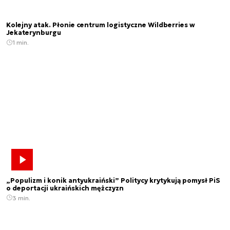
Kolejny atak. Płonie centrum logistyczne Wildberries w
Jekaterynburgu
1 min.
„Populizm i konik antyukraiński” Politycy krytykują pomysł PiS
o deportacji ukraińskich mężczyzn
3 min.