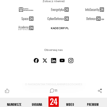
Zobacz również
KADECIRP.PL
Obserwuj nas
O NAS
KONTAKT
REGULAMIN
RSS
COOKIES
11
Najnowsze
Ukraina
Wideo
Premium
© 2012-2026 DEFENCE24