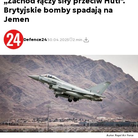
„Zachód łączy siły przeciw Huti".
Brytyjskie bomby spadają na
Jemen
Defence24
30.04.2025
2 min.
Autor. Royal Air Force