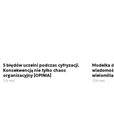
5 błędów uczelni podczas cyfryzacji.
Modelka da
Konsekwencją nie tylko chaos
wiadomośc
organizacyjny [OPINIA]
wielomili
3 min.
19 min.