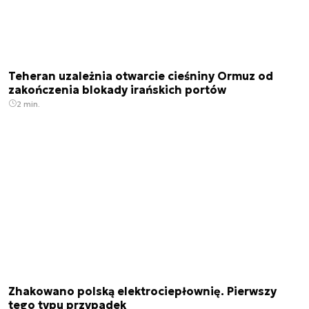
Teheran uzależnia otwarcie cieśniny Ormuz od
zakończenia blokady irańskich portów
2 min.
Zhakowano polską elektrociepłownię. Pierwszy
tego typu przypadek