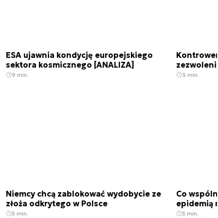
ESA ujawnia kondycję europejskiego
Kontrowers
sektora kosmicznego [ANALIZA]
zezwoleni
9 min.
3 min.
Niemcy chcą zablokować wydobycie ze
Co wspóln
złoża odkrytego w Polsce
epidemią m
5 min.
5 min.