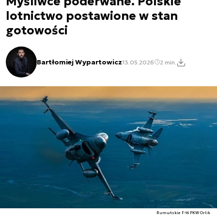
Myśliwce poderwane. Polskie
lotnictwo postawione w stan
gotowości
Bartłomiej Wypartowicz
13.05.2026
2 min.
Rumuńskie F-16 PKW Orlik