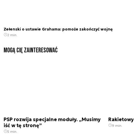
Zełenski o ustawie Grahama: pomoże zakończyć wojnę
2 min.
Mogą Cię zainteresować
PSP rozwija specjalne moduły. „Musimy
Rakietowy 
iść w tę stronę”
9 min.
5 min.