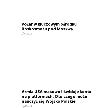
Pożar w kluczowym ośrodku
Roskosmosu pod Moskwą
2 min.
Armia USA masowo likwiduje konta
na platformach. Oto czego może
nauczyć się Wojsko Polskie
16 min.