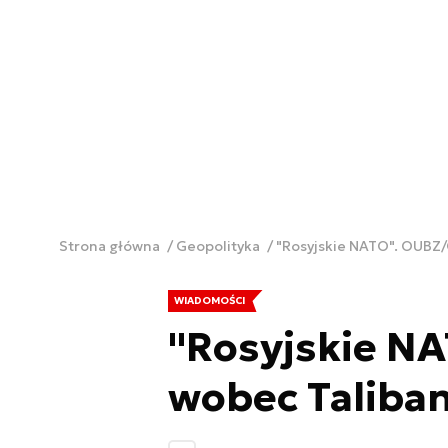
Strona główna
Geopolityka
"Rosyjskie NATO". OUBZ/
WIADOMOŚCI
"Rosyjskie N
wobec Taliban