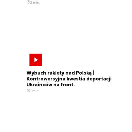
2 min.
Wybuch rakiety nad Polską |
Kontrowersyjna kwestia deportacji
Ukrainców na front.
1 min.