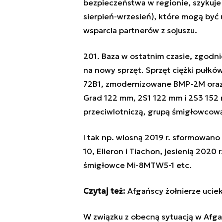
bezpieczeństwa w regionie, szykuje 
sierpień-wrzesień), które mogą być
wsparcia partnerów z sojuszu.
201. Baza w ostatnim czasie, zgodni
na nowy sprzęt. Sprzęt ciężki pułk
72B1, zmodernizowane BMP-2M oraz 
Grad 122 mm, 2S1 122 mm i 2S3 152
przeciwlotniczą, grupą śmigłowcow
I tak np. wiosną 2019 r. sformowano
10, Elieron i Tiachon, jesienią 2020
śmigłowce Mi-8MTW5-1 etc.
Czytaj też:
Afgańscy żołnierze uciek
W związku z obecną sytuacją w Afgan