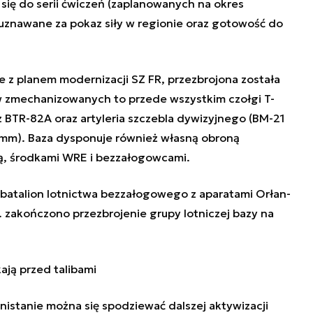
się do serii ćwiczeń (zaplanowanych na okres
 uznawane za pokaz siły w regionie oraz gotowość do
e z planem modernizacji SZ FR, przezbrojona została
ów zmechanizowanych to przede wszystkim czołgi T-
BTR-82A oraz artyleria szczebla dywizyjnego (BM-21
 mm). Baza dysponuje również własną obroną
ą, środkami WRE i bezzałogowcami.
 batalion lotnictwa bezzałogowego z aparatami Orłan-
 r. zakończono przezbrojenie grupy lotniczej bazy na
ają przed talibami
istanie można się spodziewać dalszej aktywizacji