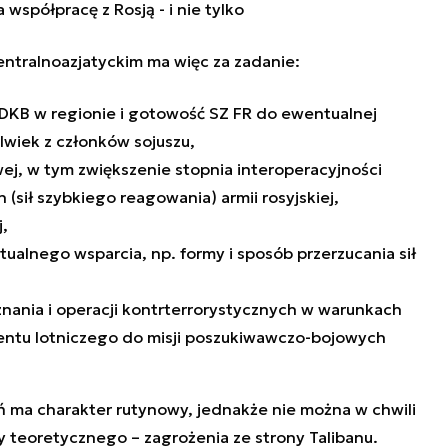
współpracę z Rosją - i nie tylko
entralnoazjatyckim ma więc za zadanie:
DKB w regionie i gotowość SZ FR do ewentualnej
lwiek z członków sojuszu,
ej, w tym zwiększenie stopnia interoperacyjności
sił szybkiego reagowania) armii rosyjskiej,
j,
lnego wsparcia, np. formy i sposób przerzucania sił
ania i operacji kontrterrorystycznych w warunkach
ntu lotniczego do misji poszukiwawczo-bojowych
ń ma charakter rutynowy, jednakże nie można w chwili
 teoretycznego – zagrożenia ze strony Talibanu.