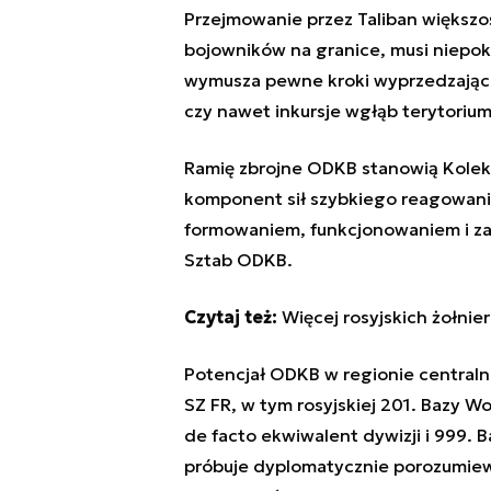
Przejmowanie przez Taliban większo
bojowników na granice, musi niepokoi
wymusza pewne kroki wyprzedzające,
czy nawet inkursje wgłąb terytorium
Ramię zbrojne ODKB stanowią Kole
komponent sił szybkiego reagowania
formowaniem, funkcjonowaniem i za
Sztab ODKB.
Czytaj też:
Więcej rosyjskich żołnie
Potencjał ODKB w regionie centraln
SZ FR, w tym rosyjskiej 201. Bazy Wo
de facto ekwiwalent dywizji i 999. B
próbuje dyplomatycznie porozumiewać