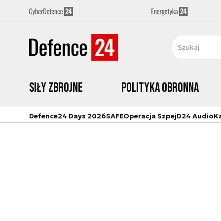
Siły zbrojne
Polityka obronna
Defence24 Days 2026
SAFE
Operacja Szpej
D24 Audio
K