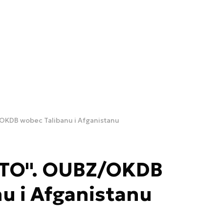
OKDB wobec Talibanu i Afganistanu
ATO". OUBZ/OKDB
u i Afganistanu