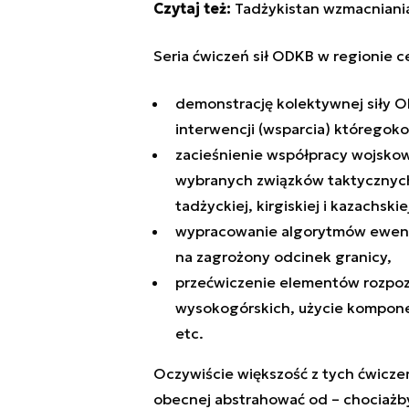
Czytaj też:
Tadżykistan wzmacniania 
Seria ćwiczeń sił ODKB w regionie c
demonstrację kolektywnej siły O
interwencji (wsparcia) któregoko
zacieśnienie współpracy wojskow
wybranych związków taktycznych (
tadżyckiej, kirgiskiej i kazachskie
wypracowanie algorytmów ewentua
na zagrożony odcinek granicy,
przećwiczenie elementów rozpozn
wysokogórskich, użycie kompone
etc.
Oczywiście większość z tych ćwicze
obecnej abstrahować od
–
chociażby