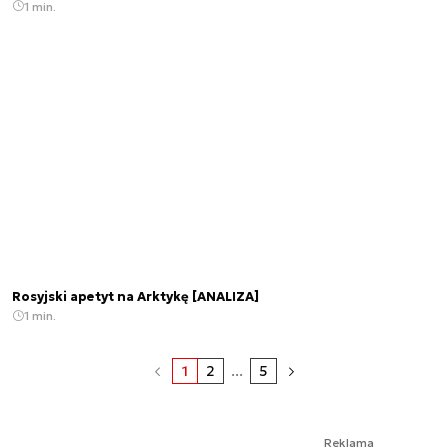
1 min.
Rosyjski apetyt na Arktykę [ANALIZA]
1 min.
1
2
...
5
Reklama