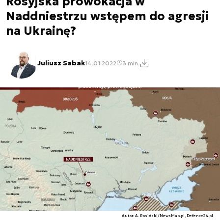
Rosyjska prowokacja w
Naddniestrzu wstępem do agresji
na Ukrainę?
Juliusz Sabak
14.01.2022
3 min.
Autor. A. Rosiński/NewsMap.pl, Defence24.pl