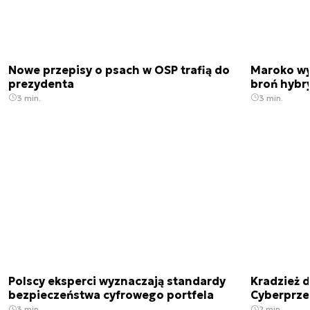
Nowe przepisy o psach w OSP trafią do
Maroko wy
prezydenta
broń hybr
3 min.
3 min.
Polscy eksperci wyznaczają standardy
Kradzież 
bezpieczeństwa cyfrowego portfela
Cyberprze
3 min.
2 min.