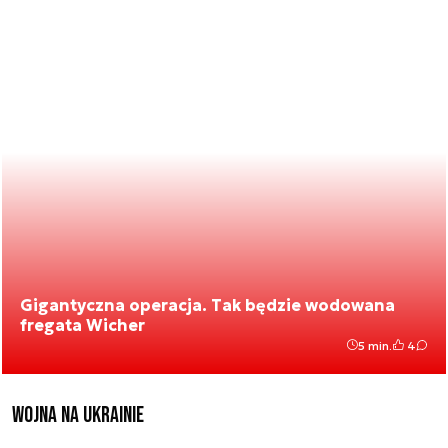
Gigantyczna operacja. Tak będzie wodowana
fregata Wicher
5 min.
4
Wojna na Ukrainie