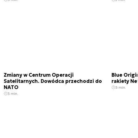
Zmiany w Centrum Operacji
Blue Origi
Satelitarnych. Dowódca przechodzi do
rakiety N
NATO
3 min.
3 min.