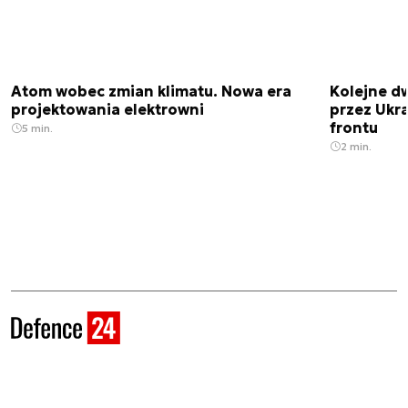
Atom wobec zmian klimatu. Nowa era
Kolejne d
projektowania elektrowni
przez Ukra
frontu
5 min.
2 min.