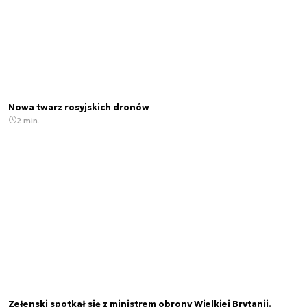
Nowa twarz rosyjskich dronów
2 min.
Zełenski spotkał się z ministrem obrony Wielkiej Brytanii.