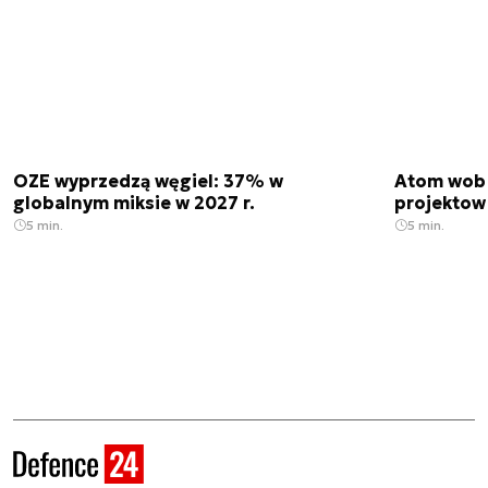
OZE wyprzedzą węgiel: 37% w
Atom wobe
globalnym miksie w 2027 r.
projektow
5 min.
5 min.