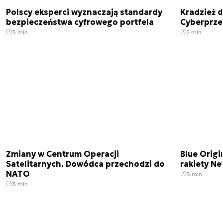
Polscy eksperci wyznaczają standardy
Kradzież 
bezpieczeństwa cyfrowego portfela
Cyberprze
3 min.
2 min.
Zmiany w Centrum Operacji
Blue Origi
Satelitarnych. Dowódca przechodzi do
rakiety N
NATO
3 min.
3 min.