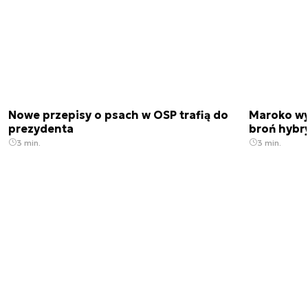
Nowe przepisy o psach w OSP trafią do
Maroko wy
prezydenta
broń hybr
3 min.
3 min.