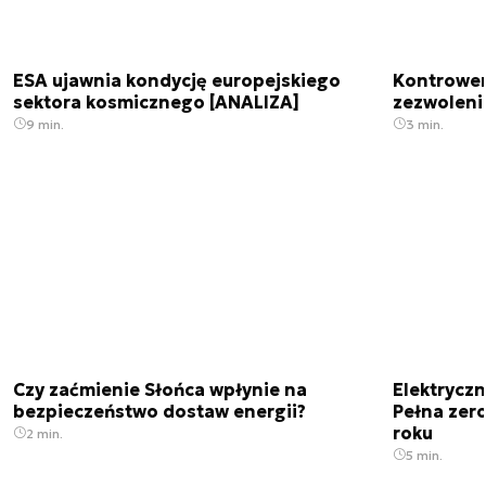
ESA ujawnia kondycję europejskiego
Kontrowers
sektora kosmicznego [ANALIZA]
zezwoleni
9 min.
3 min.
Czy zaćmienie Słońca wpłynie na
Elektrycz
bezpieczeństwo dostaw energii?
Pełna zer
roku
2 min.
5 min.