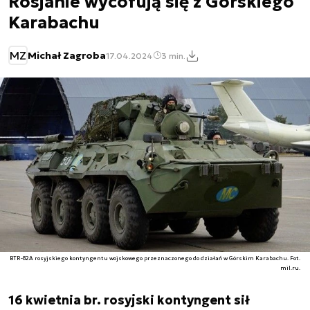
Rosjanie wycofują się z Górskiego
Karabachu
MZ
Michał Zagroba
17.04.2024
3 min.
BTR-82A rosyjskiego kontyngentu wojskowego przeznaczonego do działań w Górskim Karabachu. Fot.
mil.ru.
16 kwietnia br. rosyjski kontyngent sił