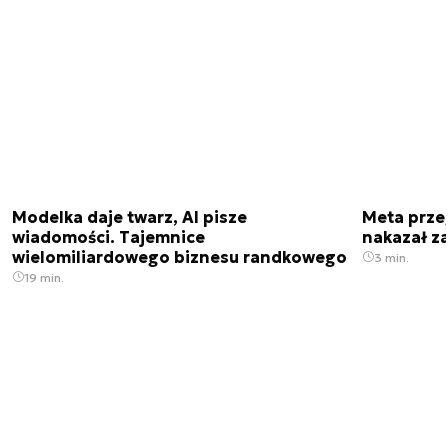
Modelka daje twarz, AI pisze
Meta prze
wiadomości. Tajemnice
nakazał z
wielomiliardowego biznesu randkowego
3 min.
19 min.