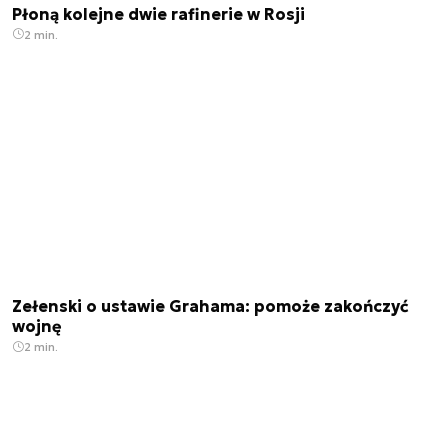
Płoną kolejne dwie rafinerie w Rosji
2 min.
Zełenski o ustawie Grahama: pomoże zakończyć
wojnę
2 min.