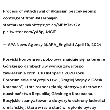
Process of withdrawal of
#Russian
peacekeeping
contingent from
#Azerbaijan
starts
#karabakh
https://t.co/MBfzTavz2v
pic.twitter.com/yA8pjUdGIF
— APA News Agency (@APA_English)
April 16, 2024
Rosyjski kontyngent pokojowy znajduje się na terenie
Górskiego Karabachu w wyniku zawartego
zawieszenia broni z 10 listopada 2020 roku.
Porozumienie dotyczyło tzw. „Drugiej Wojny o Górski
Karabach”, która rozpoczęła się ofensywą Azerów na
quasi-państwo Republikę Górskiego Karabachu.
Rosyjskie zaangażowanie dotyczyło ochrony ludności
ormiańskiej, która w razie starć w regionie byłaby