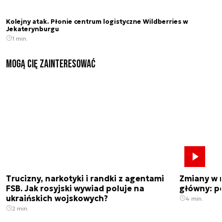
Kolejny atak. Płonie centrum logistyczne Wildberries w
Jekaterynburgu
1 min.
Mogą Cię zainteresować
Trucizny, narkotyki i randki z agentami
Zmiany w 
FSB. Jak rosyjski wywiad poluje na
główny: p
ukraińskich wojskowych?
4 min.
2 min.