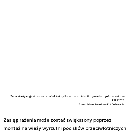
Turecki artyleryjski zestaw przeciwlotniczy Korkut na stoisku firmy Aselsan podczas ćwiczeń
EFES 2026.
Autor. Adam Świerkowski / Defence24
Zasięg rażenia może zostać zwiększony poprzez
montaż na wieży wyrzutni pocisków przeciwlotniczych