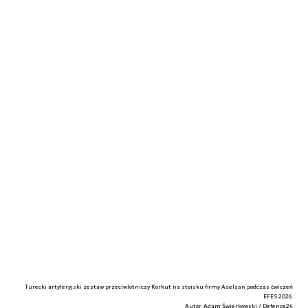
Turecki artyleryjski zestaw przeciwlotniczy Korkut na stoisku firmy Aselsan podczas ćwiczeń
EFES 2026.
Autor. Adam Świerkowski / Defence24