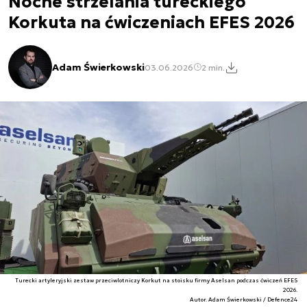
Nocne strzelania tureckiego
Korkuta na ćwiczeniach EFES 2026
Adam Świerkowski
03.06.2026
2 min.
Turecki artyleryjski zestaw przeciwlotniczy Korkut na stoisku firmy Aselsan podczas ćwiczeń EFES
2026.
Autor. Adam Świerkowski / Defence24