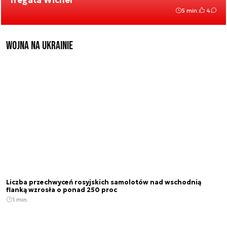
fregata Wicher
5 min.
4
Wojna na Ukrainie
Liczba przechwyceń rosyjskich samolotów nad wschodnią
flanką wzrosła o ponad 250 proc
1 min.