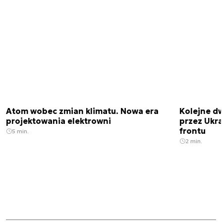
Atom wobec zmian klimatu. Nowa era
Kolejne d
projektowania elektrowni
przez Ukra
frontu
5 min.
2 min.