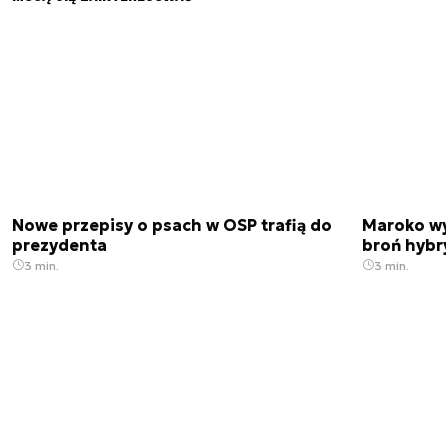
Nowe przepisy o psach w OSP trafią do
Maroko wy
prezydenta
broń hybr
3 min.
3 min.