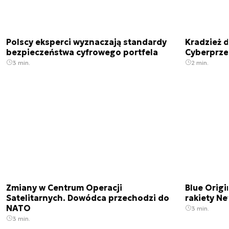
Polscy eksperci wyznaczają standardy
Kradzież 
bezpieczeństwa cyfrowego portfela
Cyberprze
3 min.
2 min.
Zmiany w Centrum Operacji
Blue Origi
Satelitarnych. Dowódca przechodzi do
rakiety N
NATO
3 min.
3 min.