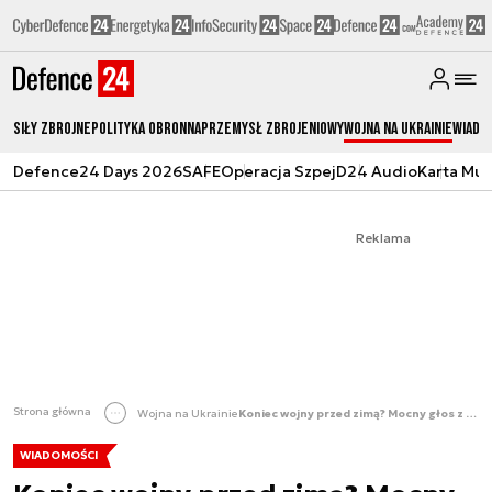
Siły zbrojne
Polityka obronna
Przemysł Zbrojeniowy
Wojna na Ukrainie
Wiado
Defence24 Days 2026
SAFE
Operacja Szpej
D24 Audio
Karta Mu
Reklama
Strona główna
Wojna na Ukrainie
Koniec wojny przed zimą? Mocny głos z Kijowa
WIADOMOŚCI