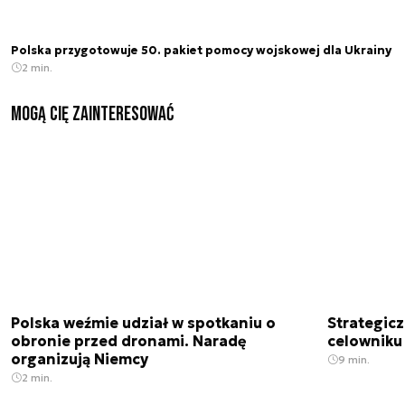
Polska przygotowuje 50. pakiet pomocy wojskowej dla Ukrainy
2 min.
Mogą Cię zainteresować
Polska weźmie udział w spotkaniu o
Strategic
obronie przed dronami. Naradę
celowniku 
organizują Niemcy
9 min.
2 min.