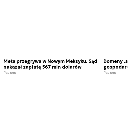
Meta przegrywa w Nowym Meksyku. Sąd
Domeny .ai
nakazał zapłatę 567 mln dolarów
gospodarek
3 min.
3 min.