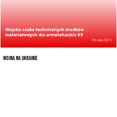
Wojsko szuka technicznych środków
materiałowych dla armatohaubic K9
2 min.
1
Wojna na Ukrainie