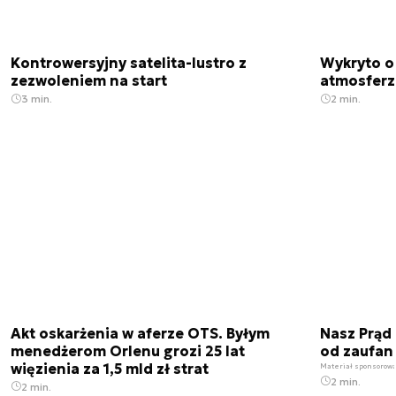
Kontrowersyjny satelita-lustro z
Wykryto o
zezwoleniem na start
atmosfer
3 min.
2 min.
Akt oskarżenia w aferze OTS. Byłym
Nasz Prąd
menedżerom Orlenu grozi 25 lat
od zaufan
więzienia za 1,5 mld zł strat
Materiał sponsorow
2 min.
2 min.