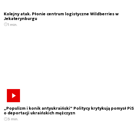
Kolejny atak. Płonie centrum logistyczne Wildberries w
Jekaterynburgu
1 min.
„Populizm i konik antyukraiński” Politycy krytykują pomysł PiS
o deportacji ukraińskich mężczyzn
3 min.