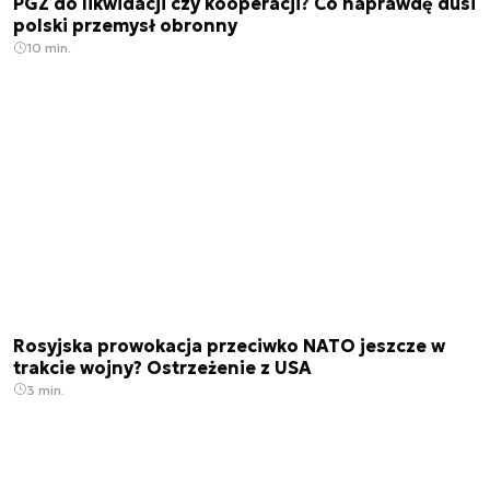
PGZ do likwidacji czy kooperacji? Co naprawdę dusi
polski przemysł obronny
10 min.
Rosyjska prowokacja przeciwko NATO jeszcze w
trakcie wojny? Ostrzeżenie z USA
3 min.