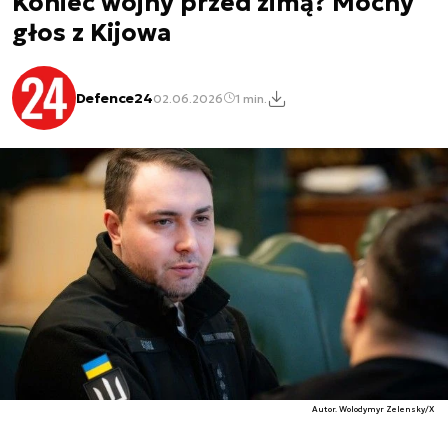
Koniec wojny przed zimą? Mocny
głos z Kijowa
Defence24
02.06.2026
1 min.
Autor. Wolodymyr Zelensky/X