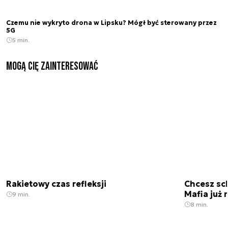
Czemu nie wykryto drona w Lipsku? Mógł być sterowany przez
5G
5 min.
Mogą Cię zainteresować
Rakietowy czas refleksji
Chcesz sc
Mafia już 
9 min.
8 min.