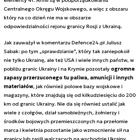
Centralnego Okręgu Wojskowego, a więc z obszaru
który na co dzień nie ma w obszarze
odpowiedzialności rejonu granicy Rosji z Ukrainą.
Jak zauważył w komentarzu Defence24.pl Juliusz
Sabak:
po tym „sprawdzianie”, który tak zaniepokoił
nie tylko Ukrainę, ale też USA i wiele innych państw, w
pobliżu granic Ukrainy i na Krymie pozostały
ogromne
zapasy przerzuconego tu paliwa, amunicji i innych
materiałów
, jak również polowe bazy wojskowe i
magazyny, które znajdują się od kilkudziesięciu do 200
km od granic Ukrainy. Nie da się również ustalić jak
wiele z czołgów, dział samobieżnych, żołnierzy i
środków bojowych przemieszczonych na przełomie
marca i kwietnia pozostanie jako wzmocnienie sił na
granicy lub zasili walczących na wschodzie Ukrainy