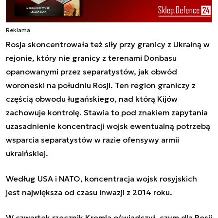
Reklama
Rosja skoncentrowała też siły przy granicy z Ukrainą w
rejonie, który nie granicy z terenami Donbasu
opanowanymi przez separatystów, jak obwód
woroneski na południu Rosji. Ten region graniczy z
częścią obwodu ługańskiego, nad którą Kijów
zachowuje kontrolę. Stawia to pod znakiem zapytania
uzasadnienie koncentracji wojsk ewentualną potrzebą
wsparcia separatystów w razie ofensywy armii
ukraińskiej.
Według USA i NATO, koncentracja wojsk rosyjskich
jest największa od czasu inwazji z 2014 roku.
W czwartek rzecznik Kremla oświadczył, czym dla Rosji