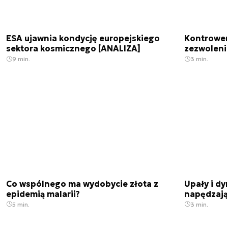
ESA ujawnia kondycję europejskiego
Kontrowers
sektora kosmicznego [ANALIZA]
zezwoleni
9 min.
3 min.
Co wspólnego ma wydobycie złota z
Upały i dy
epidemią malarii?
napędzają
5 min.
3 min.