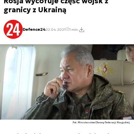
Rosja wycofuje część wojsk z
granicy z Ukrainą
Defence24
22.04.2021
1 min.
Fot. Ministerstwo Obrony Federacji Rosyjskiej