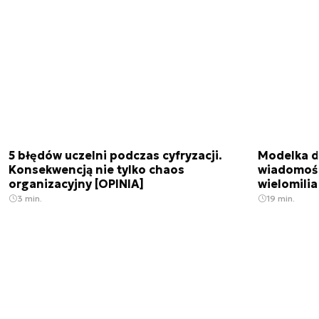
5 błędów uczelni podczas cyfryzacji.
Modelka da
Konsekwencją nie tylko chaos
wiadomośc
organizacyjny [OPINIA]
wielomili
3 min.
19 min.