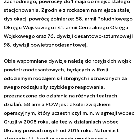
Zachodniego, powróciły do 1 maja do miejsc stałego
stacjonowania. Zgodnie z rozkazem na miejsca stałej
dyslokacji powrócą żołnierze: 58. armii Południowego
Okręgu Wojskowego i 41. armii Centralnego Okręgu
Wojskowego oraz 76. dywizji desantowo-szturmowej i
98. dywizji powietrznodesantowej.
Obie wspomniane dywizje należą do rosyjskich wojsk
powietrznodesantowych, będących w Rosji
oddzielnym rodzajem sił zbrojnych i uznawanych za
swego rodzaju siły szybkiego reagowania,
przeznaczone do działania na różnych teatrach
działań. 58 armia POW jest z kolei związkiem
operacyjnym, który uczestniczył m.in. w agresji wobec
Gruzji w 2008 roku, ale też w działaniach wobec
Ukrainy prowadzonych od 2014 roku. Natomiast
elementy 41. Armii są w podporządkowaniu