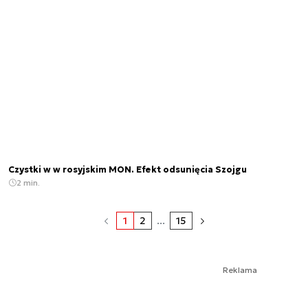
Czystki w w rosyjskim MON. Efekt odsunięcia Szojgu
2 min.
1
2
...
15
Reklama