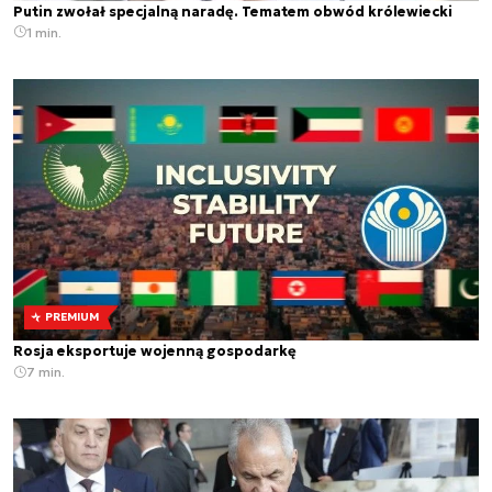
Putin zwołał specjalną naradę. Tematem obwód królewiecki
1 min.
PREMIUM
Rosja eksportuje wojenną gospodarkę
7 min.