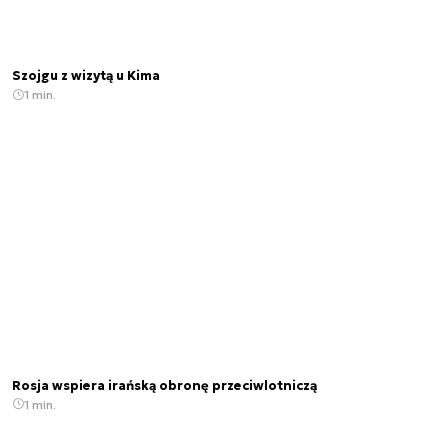
Szojgu z wizytą u Kima
1 min.
Rosja wspiera irańską obronę przeciwlotniczą
1 min.