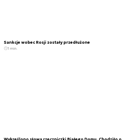
Sankcje wobec Rosji zostały przedłużone
1 min.
Wykreślono słowa rzeczniczki Białego Domu. Chodziło o