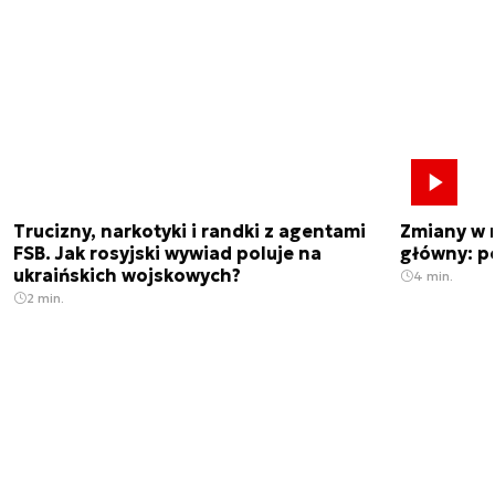
Trucizny, narkotyki i randki z agentami
Zmiany w 
FSB. Jak rosyjski wywiad poluje na
główny: p
ukraińskich wojskowych?
4 min.
2 min.