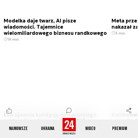
Modelka daje twarz, AI pisze
Meta prze
wiadomości. Tajemnice
nakazał z
wielomiliardowego biznesu randkowego
3 min.
19 min.
ESA ujawnia kondycję europejskiego
Kontrowers
sektora kosmicznego [ANALIZA]
zezwoleni
9 min.
3 min.
Najnowsze
Ukraina
Wideo
Premium