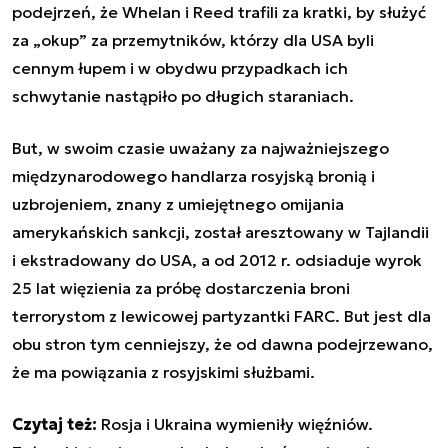
podejrzeń, że Whelan i Reed trafili za kratki, by służyć
za „okup” za przemytników, którzy dla USA byli
cennym łupem i w obydwu przypadkach ich
schwytanie nastąpiło po długich staraniach.
But, w swoim czasie uważany za najważniejszego
międzynarodowego handlarza rosyjską bronią i
uzbrojeniem, znany z umiejętnego omijania
amerykańskich sankcji, został aresztowany w Tajlandii
i ekstradowany do USA, a od 2012 r. odsiaduje wyrok
25 lat więzienia za próbę dostarczenia broni
terrorystom z lewicowej partyzantki FARC. But jest dla
obu stron tym cenniejszy, że od dawna podejrzewano,
że ma powiązania z rosyjskimi służbami.
Czytaj też:
Rosja i Ukraina wymieniły więźniów.