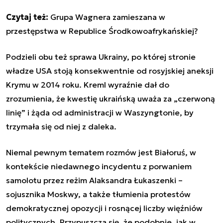
Czytaj też:
Grupa Wagnera zamieszana w
przestępstwa w Republice Środkowoafrykańskiej?
Podzieli obu też sprawa Ukrainy, po której stronie
władze USA stoją konsekwentnie od rosyjskiej aneksji
Krymu w 2014 roku. Kreml wyraźnie dał do
zrozumienia, że kwestię ukraińską uważa za „czerwoną
linię” i żąda od administracji w Waszyngtonie, by
trzymała się od niej z daleka.
Niemal pewnym tematem rozmów jest Białoruś, w
kontekście niedawnego incydentu z porwaniem
samolotu przez reżim Alaksandra Łukaszenki –
sojusznika Moskwy, a także tłumienia protestów
demokratycznej opozycji i rosnącej liczby więźniów
politycznych. Przypuszcza się, że podobnie, jak w