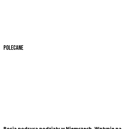
Polecane
Rosja podsyca podziały w Niemczech. Wpłynie na