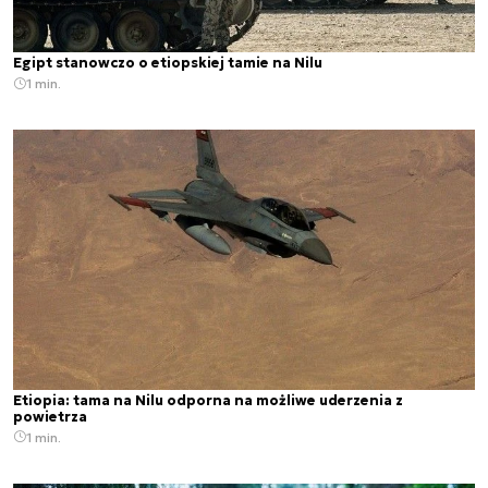
Egipt stanowczo o etiopskiej tamie na Nilu
1 min.
Etiopia: tama na Nilu odporna na możliwe uderzenia z
powietrza
1 min.