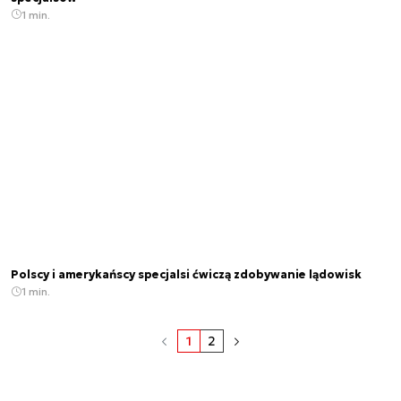
1 min.
Polscy i amerykańscy specjalsi ćwiczą zdobywanie lądowisk
1 min.
1
2