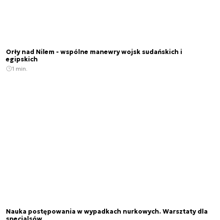
Orły nad Nilem - wspólne manewry wojsk sudańskich i
egipskich
1 min.
Nauka postępowania w wypadkach nurkowych. Warsztaty dla
specjalsów