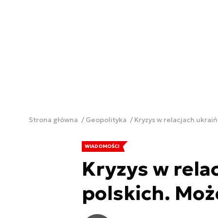
Strona główna
Geopolityka
Kryzys w relacjach ukrai
WIADOMOŚCI
Kryzys w rela
polskich. Moż