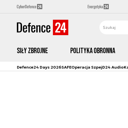
Siły zbrojne
Polityka obronna
Defence24 Days 2026
SAFE
Operacja Szpej
D24 Audio
K