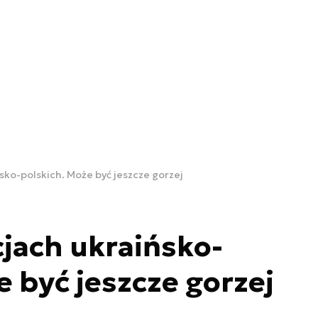
ńsko-polskich. Może być jeszcze gorzej
cjach ukraińsko-
e być jeszcze gorzej