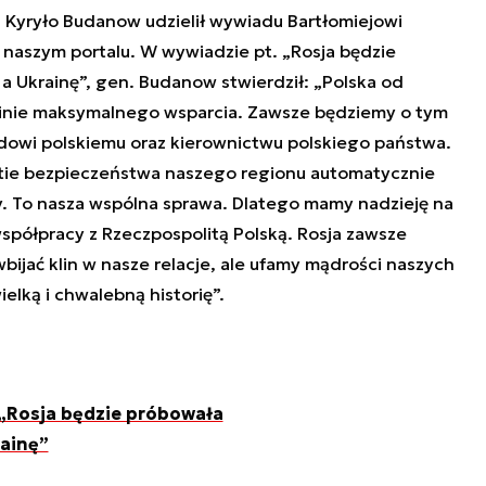
 Kyryło Budanow udzielił wywiadu Bartłomiejowi
 naszym portalu. W wywiadzie pt. „Rosja będzie
 a Ukrainę”, gen. Budanow stwierdził: „Polska od
ainie maksymalnego wsparcia. Zawsze będziemy o tym
dowi polskiemu oraz kierownictwu polskiego państwa.
tie bezpieczeństwa naszego regionu automatycznie
ny. To nasza wspólna sprawa. Dlatego mamy nadzieję na
 współpracy z Rzeczpospolitą Polską. Rosja zawsze
wbijać klin w nasze relacje, ale ufamy mądrości naszych
lką i chwalebną historię”.
„Rosja będzie próbowała
rainę”