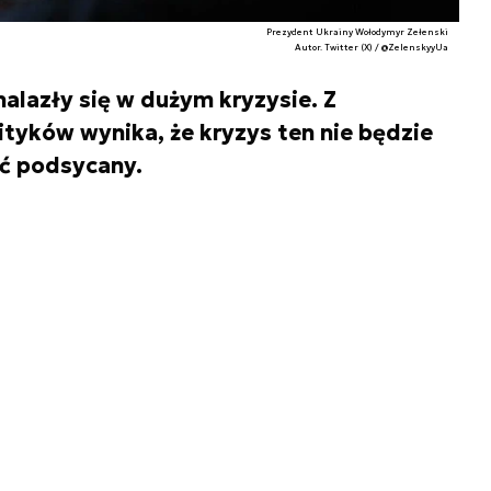
Prezydent Ukrainy Wołodymyr Zełenski
Autor. Twitter (X) / @ZelenskyyUa
nalazły się w dużym kryzysie. Z
tyków wynika, że kryzys ten nie będzie
yć podsycany.