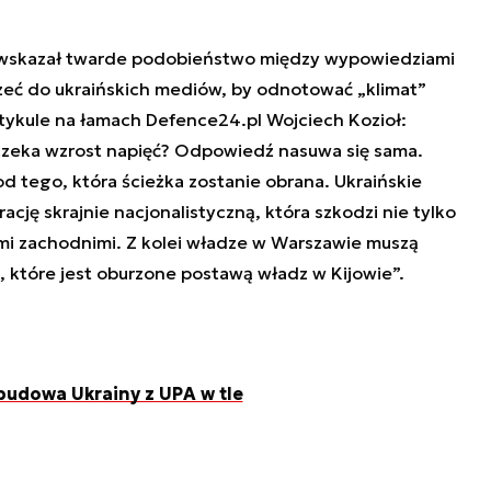
a wskazał twarde podobieństwo między wypowiedziami
zeć do ukraińskich mediów, by odnotować „klimat”
rtykule na łamach Defence24.pl Wojciech Kozioł:
czeka wzrost napięć? Odpowiedź nasuwa się sama.
od tego, która ścieżka zostanie obrana. Ukraińskie
ację skrajnie nacjonalistyczną, która szkodzi nie tylko
ami zachodnimi. Z kolei władze w Warszawie muszą
, które jest oburzone postawą władz w Kijowie”.
dbudowa Ukrainy z UPA w tle