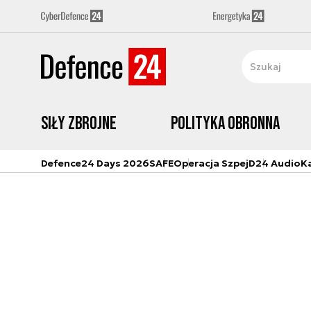
Siły zbrojne
Polityka obronna
Defence24 Days 2026
SAFE
Operacja Szpej
D24 Audio
K