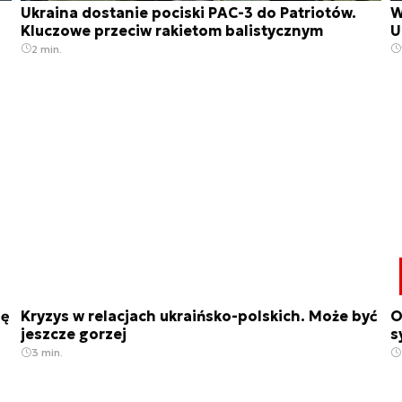
Ukraina dostanie pociski PAC-3 do Patriotów.
W
Kluczowe przeciw rakietom balistycznym
U
2 min.
ię
Kryzys w relacjach ukraińsko-polskich. Może być
O
jeszcze gorzej
s
3 min.