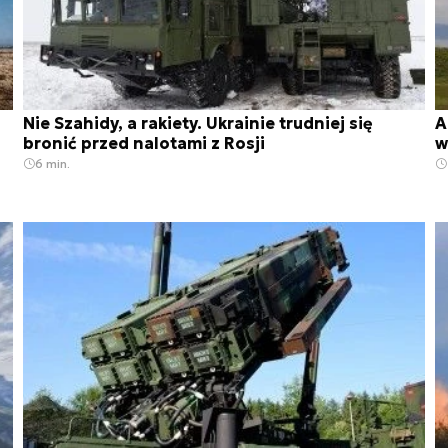
Nie Szahidy, a rakiety. Ukrainie trudniej się
A
bronić przed nalotami z Rosji
w
6 min.