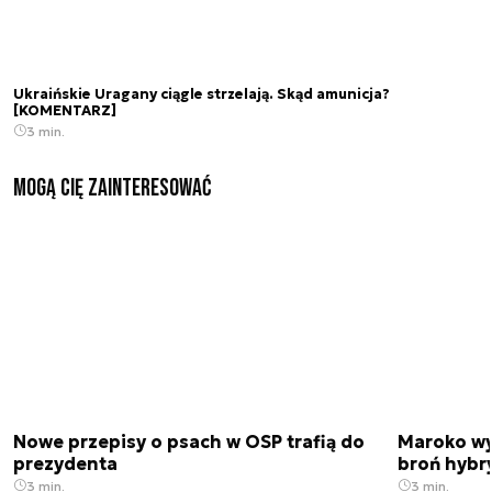
Ukraińskie Uragany ciągle strzelają. Skąd amunicja?
[KOMENTARZ]
3 min.
Mogą Cię zainteresować
Nowe przepisy o psach w OSP trafią do
Maroko wy
prezydenta
broń hybr
3 min.
3 min.