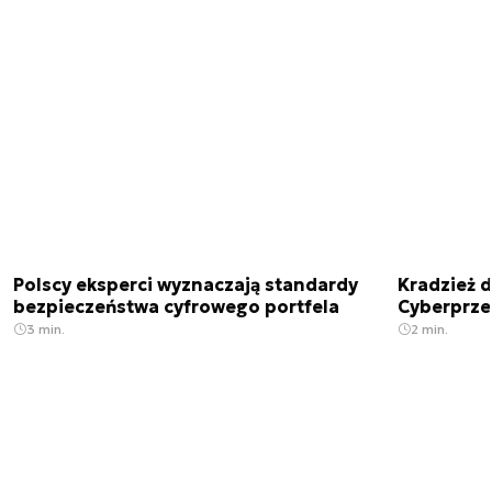
Polscy eksperci wyznaczają standardy
Kradzież 
bezpieczeństwa cyfrowego portfela
Cyberprze
3 min.
2 min.