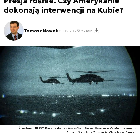
Presja rośnie. Czy Amerykanie
dokonają interwencji na Kubie?
Tomasz Nowak
25.05.2026
5 min.
Śmigłowce MH-60M Black Hawks należące do 160th Special Operations Aviation Regiment
Autor. U.S. Air Force/Airman 1st Class Isabel Tanner