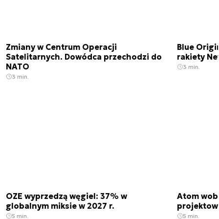
Zmiany w Centrum Operacji
Blue Origi
Satelitarnych. Dowódca przechodzi do
rakiety N
NATO
3 min.
3 min.
OZE wyprzedzą węgiel: 37% w
Atom wobe
globalnym miksie w 2027 r.
projektow
5 min.
5 min.