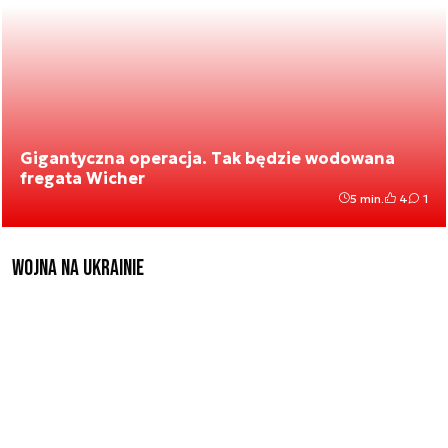
Gigantyczna operacja. Tak będzie wodowana
fregata Wicher
5 min.
4
1
Wojna na Ukrainie