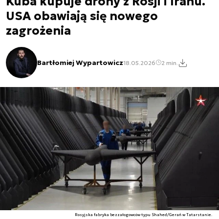
Kuba kupuje drony z Rosji i Iranu.
USA obawiają się nowego
zagrożenia
Bartłomiej Wypartowicz
18.05.2026
2 min.
Rosyjska fabryka bezzałogowców typu Shahed/Gerań w Tatarstanie.