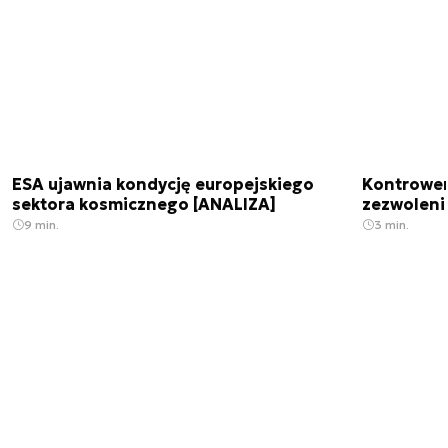
ESA ujawnia kondycję europejskiego
Kontrowers
sektora kosmicznego [ANALIZA]
zezwoleni
9 min.
3 min.