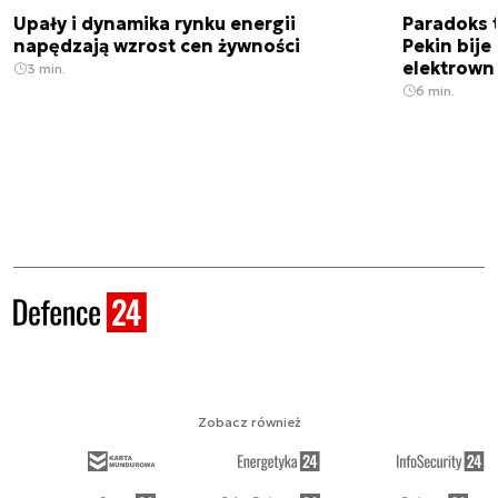
Upały i dynamika rynku energii
Paradoks 
napędzają wzrost cen żywności
Pekin bije
elektrown
3 min.
6 min.
Zobacz również