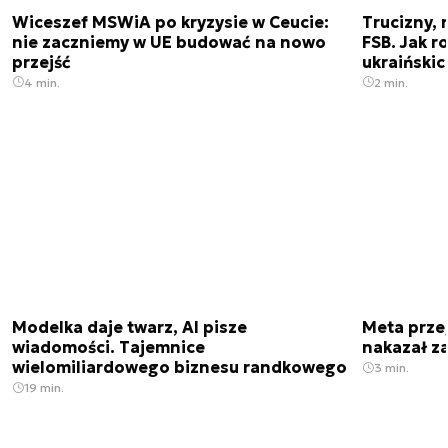
Wiceszef MSWiA po kryzysie w Ceucie:
Trucizny, 
nie zaczniemy w UE budować na nowo
FSB. Jak r
przejść
ukraiński
4 min.
2 min.
Modelka daje twarz, AI pisze
Meta prze
wiadomości. Tajemnice
nakazał z
wielomiliardowego biznesu randkowego
3 min.
19 min.