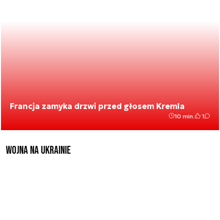
Francja zamyka drzwi przed głosem Kremla
10 min.
1
Wojna na Ukrainie