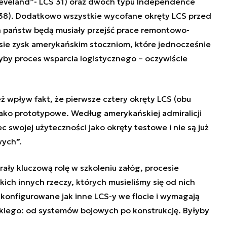
leveland”- LCS 31)
oraz dwóch typu Independence
CS 38). Dodatkowo wszystkie wycofane okręty LCS przed
h państw będą musiały przejść prace remontowo-
sie zysk amerykańskim stoczniom, które jednocześnie
by proces wsparcia logistycznego – oczywiście
 wpływ fakt, że pierwsze cztery okręty LCS (obu
ako prototypowe. Według amerykańskiej admiralicji
c swojej użyteczności jako okręty testowe i nie są już
wych”.
ały kluczową rolę w szkoleniu załóg, procesie
kich innych rzeczy, których musieliśmy się od nich
skonfigurowane jak inne LCS-y we flocie i wymagają
tkiego: od systemów bojowych po konstrukcję. Byłyby