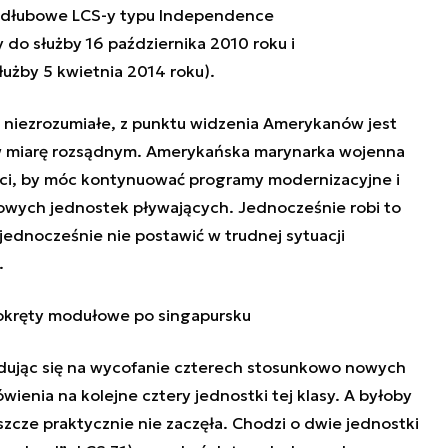
kadłubowe LCS-y typu Independence
o służby 16 października 2010 roku i
żby 5 kwietnia 2014 roku).
ć niezrozumiałe, z punktu widzenia Amerykanów jest
w miarę rozsądnym. Amerykańska marynarka wojenna
ci, by móc kontynuować programy modernizacyjne i
owych jednostek pływających. Jednocześnie robi to
i jednocześnie nie postawić w trudnej sytuacji
.
- okręty modułowe po singapursku
dując się na wycofanie czterech stosunkowo nowych
ienia na kolejne cztery jednostki tej klasy. A byłoby
eszcze praktycznie nie zaczęła. Chodzi o dwie jednostki