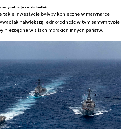
za marynarki wojennej ds. budżetu.
e takie inwestycje byłyby konieczne w marynarce
wywać jak największą jednorodność w tym samym typie
by niezbędne w siłach morskich innych państw.