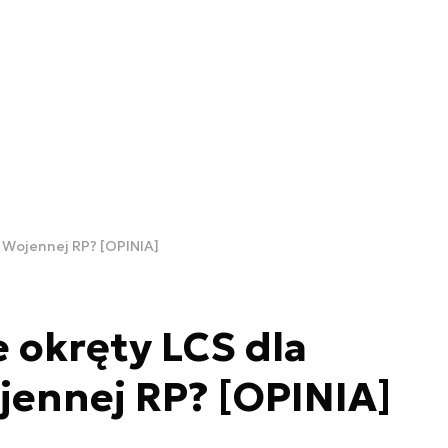
 Wojennej RP? [OPINIA]
 okręty LCS dla
jennej RP? [OPINIA]