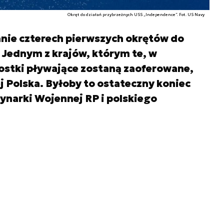
Okręt do działań przybrzeżnych USS „Independence”. Fot. US Navy
nie czterech pierwszych okrętów do
 Jednym z krajów, którym te, w
nostki pływające zostaną zaoferowane,
 Polska. Byłoby to ostateczny koniec
ynarki Wojennej RP i polskiego