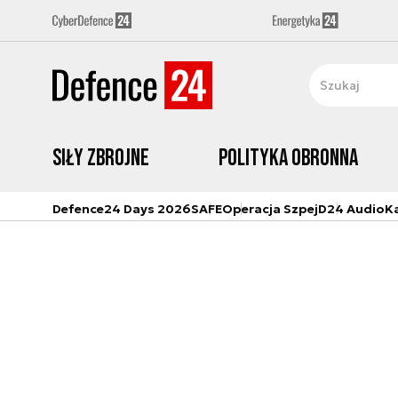
Siły zbrojne
Polityka obronna
Defence24 Days 2026
SAFE
Operacja Szpej
D24 Audio
K