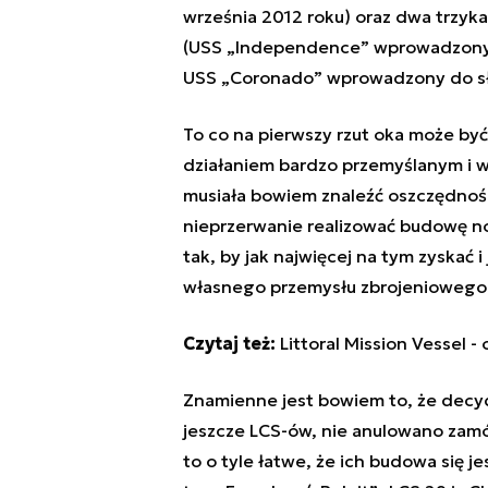
września 2012 roku) oraz dwa trzy
(USS „Independence” wprowadzony d
USS „Coronado” wprowadzony do słu
To co na pierwszy rzut oka może by
działaniem bardzo przemyślanym i 
musiała bowiem znaleźć oszczędnoś
nieprzerwanie realizować budowę n
tak, by jak najwięcej na tym zyskać 
własnego przemysłu zbrojeniowego
Czytaj też:
Littoral Mission Vessel 
Znamienne jest bowiem to, że decy
jeszcze LCS-ów, nie anulowano zamów
to o tyle łatwe, że ich budowa się j