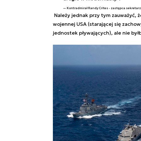
Kontradmirał Randy Crites - zastępca sekretar
Należy jednak przy tym zauważyć, ż
wojennej USA (starającej się zacho
jednostek pływających), ale nie był