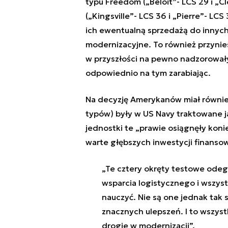
typu Freedom (
„Beloit”- LCS 29 i „C
(
„Kingsville”- LCS 36 i „Pierre”- L
ich ewentualną sprzedażą do innyc
modernizacyjne. To również przynie
w przyszłości na pewno nadzorowały
odpowiednio na tym zarabiając.
Na decyzję Amerykanów miał również
typów) były w US Navy traktowane j
jednostki te „prawie osiągnęły konie
warte głębszych inwestycji finanso
„Te cztery okręty testowe odegr
wsparcia logistycznego i wszyst
nauczyć. Nie są one jednak tak 
znacznych ulepszeń. I to wszys
drogie w modernizacji”.