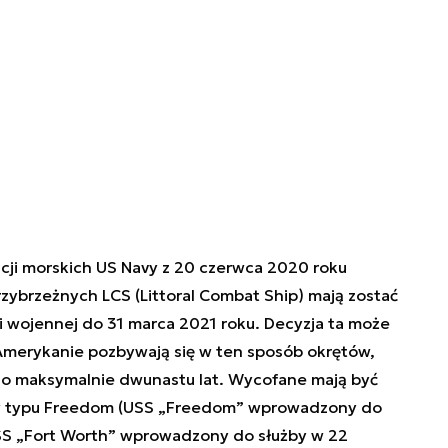
ji morskich US Navy z 20 czerwca 2020 roku
rzybrzeżnych LCS (Littoral Combat Ship) mają zostać
 wojennej do 31 marca 2021 roku. Decyzja ta może
 Amerykanie pozbywają się w ten sposób okrętów,
u do maksymalnie dwunastu lat. Wycofane mają być
 typu Freedom (USS „Freedom” wprowadzony do
USS „Fort Worth” wprowadzony do służby w 22