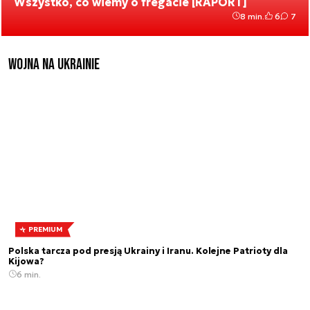
Wszystko, co wiemy o fregacie [RAPORT]
8 min.
6
7
Wojna na Ukrainie
PREMIUM
Polska tarcza pod presją Ukrainy i Iranu. Kolejne Patrioty dla
Kijowa?
6 min.