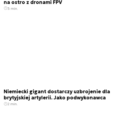
na ostro z dronami FPV
3 min.
Niemiecki gigant dostarczy uzbrojenie dla
brytyjskiej artylerii. Jako podwykonawca
2 min.