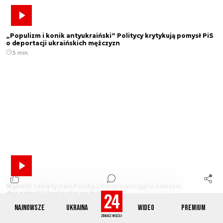
„Populizm i konik antyukraiński” Politycy krytykują pomysł PiS
o deportacji ukraińskich mężczyzn
3 min.
Wybuch rakiety nad Polską | Kontrowersyjna kwestia
deportacji Ukrainców na front
1 min.
Najnowsze
Ukraina
Wideo
Premium