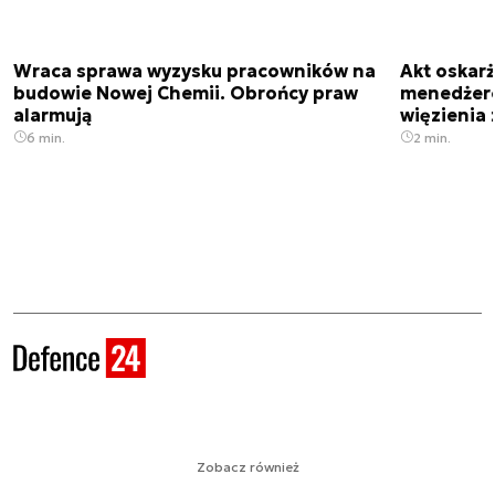
Wraca sprawa wyzysku pracowników na
Akt oskar
budowie Nowej Chemii. Obrońcy praw
menedżero
alarmują
więzienia z
6 min.
2 min.
Zobacz również