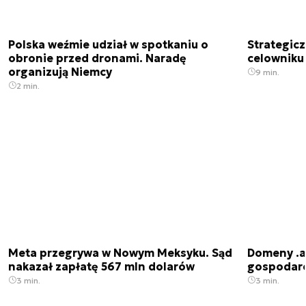
Polska weźmie udział w spotkaniu o
Strategic
obronie przed dronami. Naradę
celowniku 
organizują Niemcy
9 min.
2 min.
Meta przegrywa w Nowym Meksyku. Sąd
Domeny .ai
nakazał zapłatę 567 mln dolarów
gospodarek
3 min.
3 min.