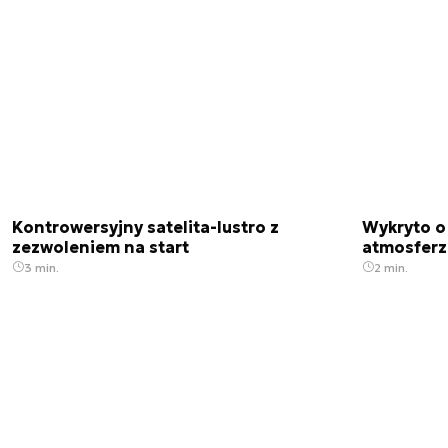
Kontrowersyjny satelita-lustro z
Wykryto o
zezwoleniem na start
atmosfer
3 min.
2 min.