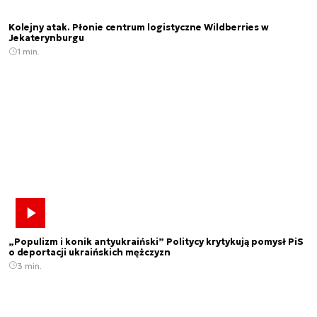
Kolejny atak. Płonie centrum logistyczne Wildberries w
Jekaterynburgu
1 min.
„Populizm i konik antyukraiński” Politycy krytykują pomysł PiS
o deportacji ukraińskich mężczyzn
3 min.