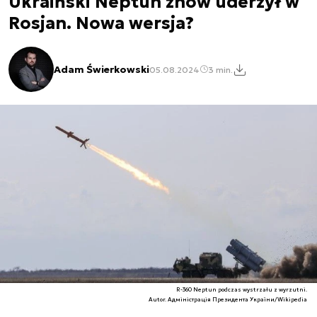
Ukraiński Neptun znów uderzył w
Rosjan. Nowa wersja?
Adam Świerkowski
05.08.2024
3 min.
R-360 Neptun podczas wystrzału z wyrzutni.
Autor. Адміністрація Президента України/Wikipedia