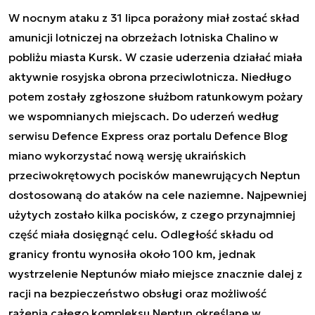
W nocnym ataku z 31 lipca porażony miał zostać skład
amunicji lotniczej na obrzeżach lotniska Chalino w
pobliżu miasta Kursk. W czasie uderzenia działać miała
aktywnie rosyjska obrona przeciwlotnicza. Niedługo
potem zostały zgłoszone służbom ratunkowym pożary
we wspomnianych miejscach. Do uderzeń według
serwisu Defence Express oraz portalu Defence Blog
miano wykorzystać nową wersję ukraińskich
przeciwokrętowych pocisków manewrujących Neptun
dostosowaną do ataków na cele naziemne. Najpewniej
użytych zostało kilka pocisków, z czego przynajmniej
część miała dosięgnąć celu. Odległość składu od
granicy frontu wynosiła około 100 km, jednak
wystrzelenie Neptunów miało miejsce znacznie dalej z
racji na bezpieczeństwo obsługi oraz możliwość
rażenia całego kompleksu Neptun określane w