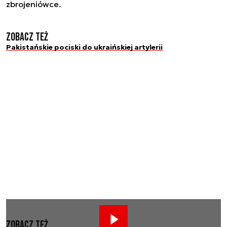
zbrojeniówce.
Zobacz też
Pakistańskie pociski do ukraińskiej artylerii
Zobacz też