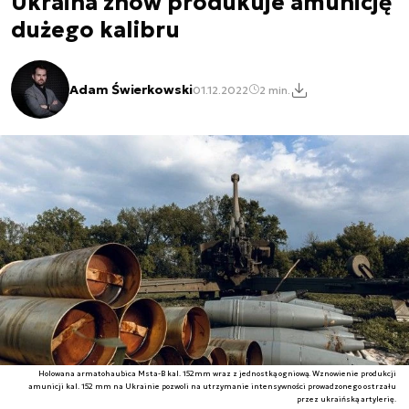
Ukraina znów produkuje amunicję
dużego kalibru
Adam Świerkowski
01.12.2022
2 min.
Holowana armatohaubica Msta-B kal. 152mm wraz z jednostką ogniową. Wznowienie produkcji
amunicji kal. 152 mm na Ukrainie pozwoli na utrzymanie intensywności prowadzonego ostrzału
przez ukraińską artylerię.