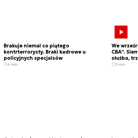
Brakuje niemal co piątego
We wrześn
kontrterrorysty. Braki kadrowe u
CBA”. Siem
policyjnych specjalsów
służba, tr
4 min.
2 min.