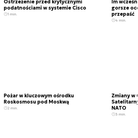
Ostrzeżenie przed krytycznymi
Im wcześni
podatnościami w systemie Cisco
gorsze oc
przepaść
1 min.
4 min.
Pożar w kluczowym ośrodku
Zmiany w 
Roskosmosu pod Moskwą
Satelitar
NATO
2 min.
3 min.