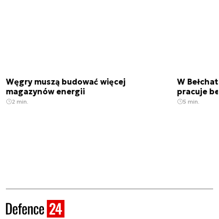
Węgry muszą budować więcej
W Bełchato
magazynów energii
pracuje b
2 min.
5 min.