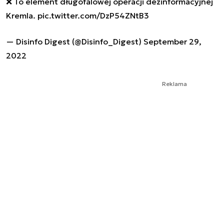
❌ To element długofalowej operacji dezinformacyjnej
Kremla.
pic.twitter.com/DzP54ZNtB3
— Disinfo Digest (@Disinfo_Digest)
September 29,
2022
Reklama