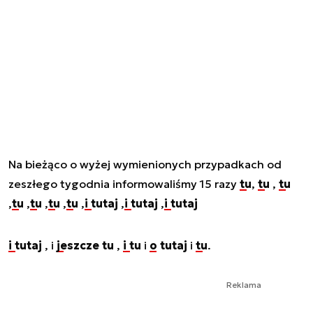
Na bieżąco o wyżej wymienionych przypadkach od
zeszłego tygodnia informowaliśmy 15 razy
tu
,
tu
,
tu
,
tu
,
tu
,
tu
,
tu
,
i tutaj
,
i tutaj
,
i tutaj
i tutaj
, i
jeszcze tu
,
i tu
i
o tutaj
i
tu
.
Reklama