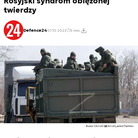
Rosyjski syndrom oblężonej
twierdzy
Defence24
01.10.2022
5 min.
Autor. ChrisO (@ChrisO_wiki)/Twitter