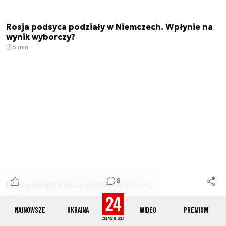
Rosja podsyca podziały w Niemczech. Wpłynie na
wynik wyborczy?
6 min.
8
Płoną kolejne dwie rafinerie w Rosji
2 min.
Najnowsze
Ukraina
Wideo
Premium