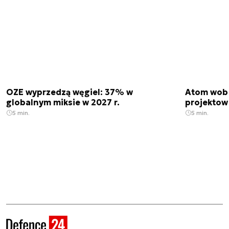
OZE wyprzedzą węgiel: 37% w
Atom wobe
globalnym miksie w 2027 r.
projektow
5 min.
5 min.