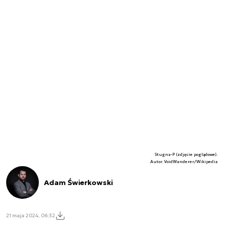
Stugna-P (zdjęcie poglądowe).
Autor. VoidWanderer/Wikipedia
Adam Świerkowski
21 maja 2024, 06:32