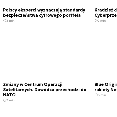
Polscy eksperci wyznaczają standardy
Kradzież 
bezpieczeństwa cyfrowego portfela
Cyberprze
3 min.
2 min.
Zmiany w Centrum Operacji
Blue Origi
Satelitarnych. Dowódca przechodzi do
rakiety N
NATO
3 min.
3 min.