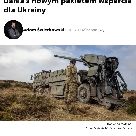
Dania z nowym pakietem wsparcia
dla Ukrainy
Adam Świerkowski
21.05.2024
2 min.
Duński CAESAR 8x8.
Autor. Duńskie Ministerstwo Obrony