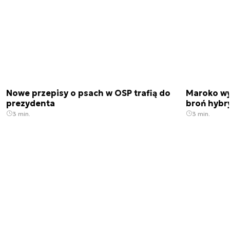
Nowe przepisy o psach w OSP trafią do
Maroko wy
prezydenta
broń hybr
3 min.
3 min.