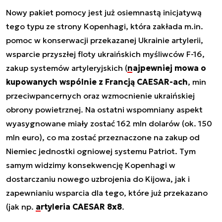
Nowy pakiet pomocy jest już osiemnastą inicjatywą
tego typu ze strony Kopenhagi, która zakłada m.in.
pomoc w konserwacji przekazanej Ukrainie artylerii,
wsparcie przyszłej floty ukraińskich myśliwców F-16,
zakup systemów artyleryjskich (
najpewniej mowa o
kupowanych wspólnie z Francją CAESAR-ach
, min
przeciwpancernych oraz wzmocnienie ukraińskiej
obrony powietrznej. Na ostatni wspomniany aspekt
wyasygnowane miały zostać 162 mln dolarów (ok. 150
mln euro), co ma zostać przeznaczone na zakup od
Niemiec jednostki ogniowej systemu Patriot. Tym
samym widzimy konsekwencję Kopenhagi w
dostarczaniu nowego uzbrojenia do Kijowa, jak i
zapewnianiu wsparcia dla tego, które już przekazano
(jak np.
artyleria CAESAR 8x8
.