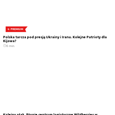
PREMIUM
Polska tarcza pod presją Ukrainy i Iranu. Kolejne Patrioty dla
Kijowa?
6 min.
Kolejny atak. Płonie centrum logistyczne Wildberries w