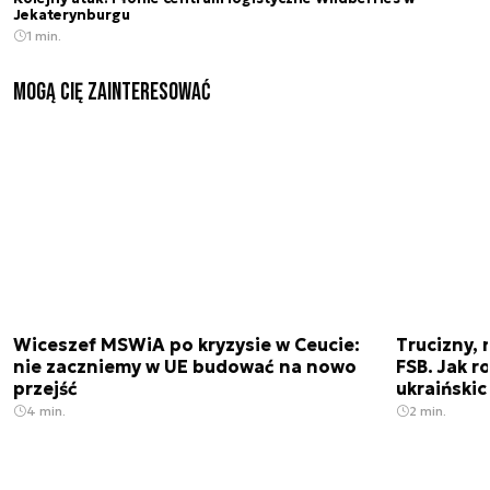
Jekaterynburgu
1 min.
Mogą Cię zainteresować
Wiceszef MSWiA po kryzysie w Ceucie:
Trucizny, 
nie zaczniemy w UE budować na nowo
FSB. Jak r
przejść
ukraiński
4 min.
2 min.