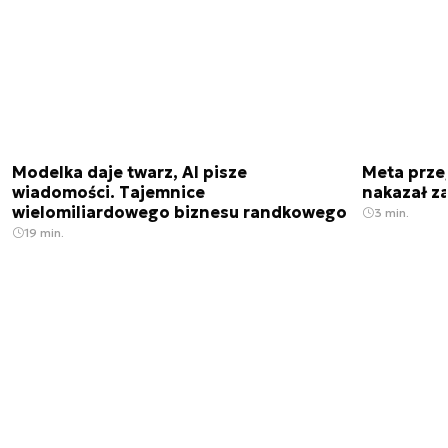
Modelka daje twarz, AI pisze
Meta prze
wiadomości. Tajemnice
nakazał z
wielomiliardowego biznesu randkowego
3 min.
19 min.