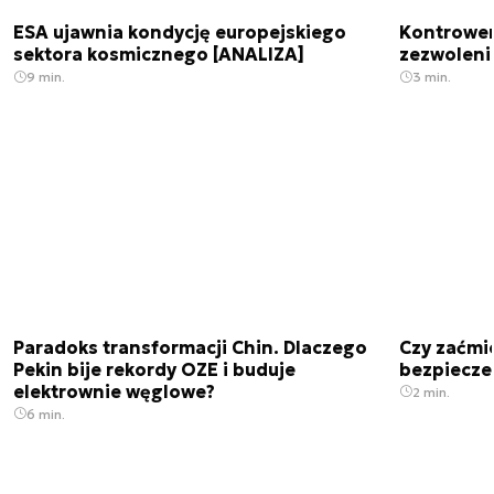
ESA ujawnia kondycję europejskiego
Kontrowers
sektora kosmicznego [ANALIZA]
zezwoleni
9 min.
3 min.
Paradoks transformacji Chin. Dlaczego
Czy zaćmi
Pekin bije rekordy OZE i buduje
bezpiecze
elektrownie węglowe?
2 min.
6 min.