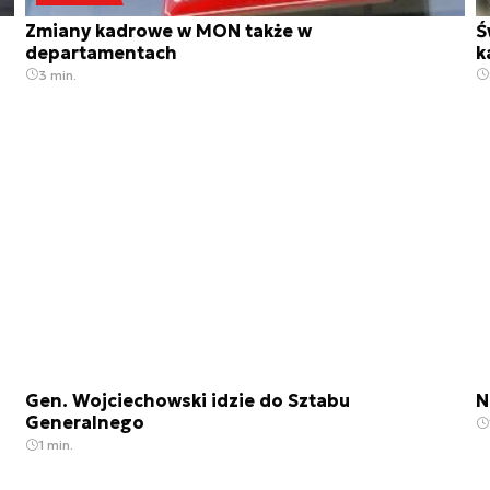
Zmiany kadrowe w MON także w
Ś
departamentach
k
3 min.
Gen. Wojciechowski idzie do Sztabu
N
Generalnego
1 min.