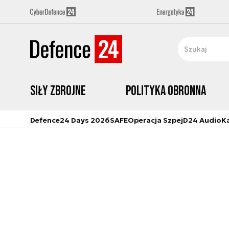
Siły zbrojne
Polityka obronna
Defence24 Days 2026
SAFE
Operacja Szpej
D24 Audio
K