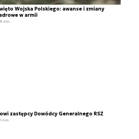
więto Wojska Polskiego: awanse i zmiany
adrowe w armii
8 min.
owi zastępcy Dowódcy Generalnego RSZ
1 min.