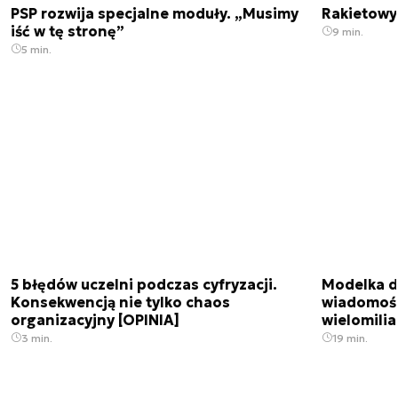
PSP rozwija specjalne moduły. „Musimy
Rakietowy 
iść w tę stronę”
9 min.
5 min.
5 błędów uczelni podczas cyfryzacji.
Modelka da
Konsekwencją nie tylko chaos
wiadomośc
organizacyjny [OPINIA]
wielomili
3 min.
19 min.