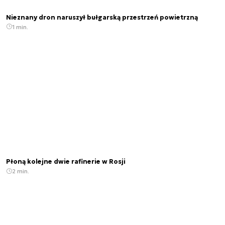
Nieznany dron naruszył bułgarską przestrzeń powietrzną
1 min.
Płoną kolejne dwie rafinerie w Rosji
2 min.