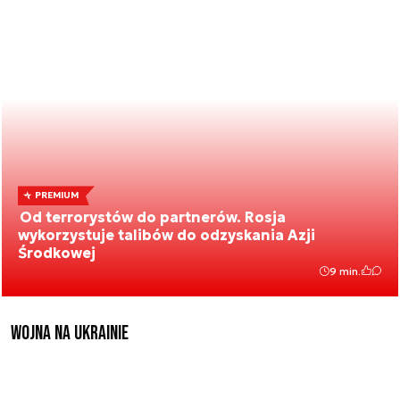
PREMIUM
Od terrorystów do partnerów. Rosja
wykorzystuje talibów do odzyskania Azji
Środkowej
9 min.
Wojna na Ukrainie