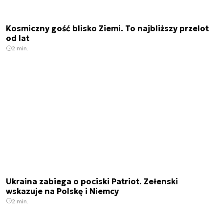
Kosmiczny gość blisko Ziemi. To najbliższy przelot
od lat
2 min.
Ukraina zabiega o pociski Patriot. Zełenski
wskazuje na Polskę i Niemcy
2 min.