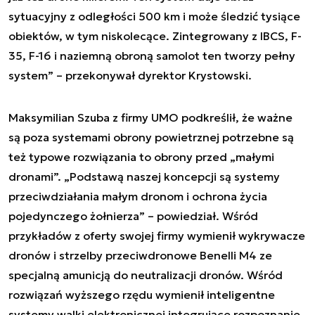
sytuacyjny z odległości 500 km i może śledzić tysiące
obiektów, w tym niskolecące. Zintegrowany z IBCS, F-
35, F-16 i naziemną obroną samolot ten tworzy pełny
system” – przekonywał dyrektor Krystowski.
Maksymilian Szuba z firmy UMO podkreślił, że ważne
są poza systemami obrony powietrznej potrzebne są
też typowe rozwiązania to obrony przed „małymi
dronami”. „Podstawą naszej koncepcji są systemy
przeciwdziałania małym dronom i ochrona życia
pojedynczego żołnierza” – powiedział. Wśród
przykładów z oferty swojej firmy wymienił wykrywacze
dronów i strzelby przeciwdronowe Benelli M4 ze
specjalną amunicją do neutralizacji dronów. Wśród
rozwiązań wyższego rzędu wymienił inteligentne
systemy walki elektronicznej integrujące rozpoznanie