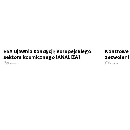
ESA ujawnia kondycję europejskiego
Kontrowers
sektora kosmicznego [ANALIZA]
zezwoleni
9 min.
3 min.