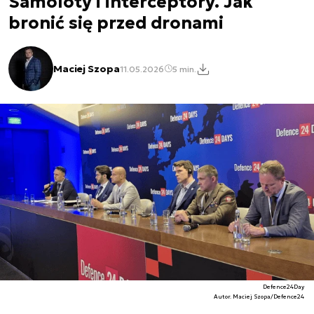
Samoloty i interceptory. Jak
bronić się przed dronami
Maciej Szopa
11.05.2026
5 min.
Defence24Day
Autor. Maciej Szopa/Defence24