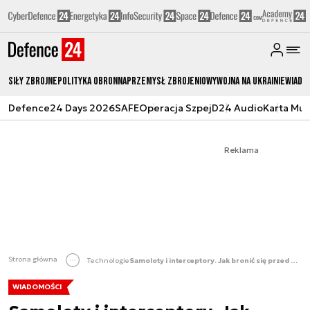
Siły zbrojne
Polityka obronna
Przemysł Zbrojeniowy
Wojna na Ukrainie
Wiado
Defence24 Days 2026
SAFE
Operacja Szpej
D24 Audio
Karta Mu
Reklama
Strona główna
Technologie
Samoloty i interceptory. Jak bronić się przed dronami
WIADOMOŚCI