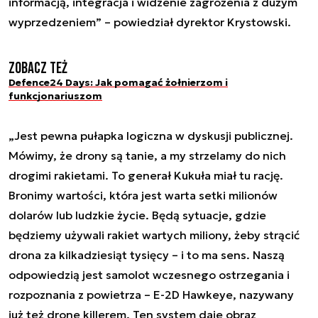
informacją, integracja i widzenie zagrożenia z dużym
wyprzedzeniem” – powiedział dyrektor Krystowski.
Zobacz też
Defence24 Days: Jak pomagać żołnierzom i
funkcjonariuszom
„Jest pewna pułapka logiczna w dyskusji publicznej.
Mówimy, że drony są tanie, a my strzelamy do nich
drogimi rakietami. To generał Kukuła miał tu rację.
Bronimy wartości, która jest warta setki milionów
dolarów lub ludzkie życie. Będą sytuacje, gdzie
będziemy używali rakiet wartych miliony, żeby strącić
drona za kilkadziesiąt tysięcy – i to ma sens. Naszą
odpowiedzią jest samolot wczesnego ostrzegania i
rozpoznania z powietrza – E-2D Hawkeye, nazywany
już też drone killerem. Ten system daje obraz