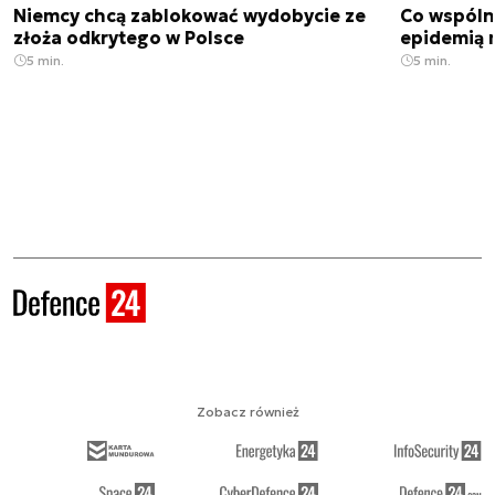
Niemcy chcą zablokować wydobycie ze
Co wspóln
złoża odkrytego w Polsce
epidemią m
5 min.
5 min.
Zobacz również