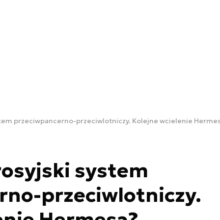
ystem przeciwpancerno-przeciwlotniczy. Kolejne wcielenie Herme
rosyjski system
no-przeciwlotniczy.
lenie Hermesa?