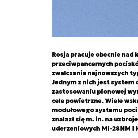
Rosja pracuje obecnie nad
przeciwpancernych pocisk
zwalczania najnowszych ty
Jednym z nich jest system o
zastosowaniu pionowej wyr
cele powietrzne. Wiele wskaz
modułowego systemu poci
znalazł się m. in. na uzbr
uderzeniowych Mi-28NM i 