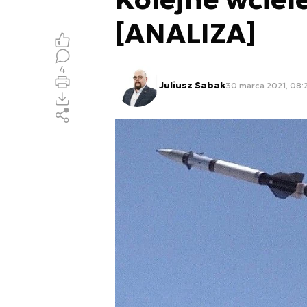
[ANALIZA]
4
Juliusz Sabak
30 marca 2021, 08: