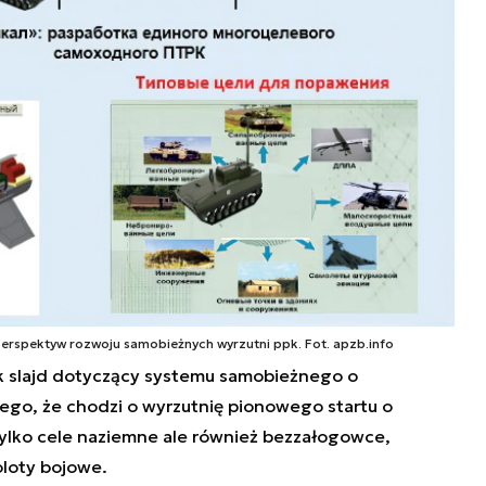
perspektyw rozwoju samobieżnych wyrzutni ppk. Fot. apzb.info
k slajd dotyczący systemu samobieżnego o
iego, że chodzi o wyrzutnię pionowego startu o
tylko cele naziemne ale również bezzałogowce,
loty bojowe.