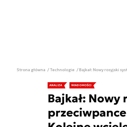
Strona główna
Technologie
Bajkał: Nowy rosyjski s
ANALIZA
WIADOMOŚCI
Bajkał: Nowy 
przeciwpancer
Kolejne wcie