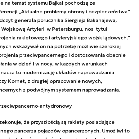
cje na temat systemu Bajkał pochodzą ze
erencji „Aktualne problemy obrony i bezpieczeństwa”
dczyt generała porucznika Siergieja Bakanajewa,
Wojskową Artylerii w Petersburgu, nosi tytuł
ojenia rakietowego i artyleryjskiego wojsk lądowych.”
nych wskazywał on na potrzebę możliwie szerokiej
zbrojenia przeciwpancernego i dostosowania obecnie
ania w dzień i w nocy, w każdych warunkach
oznacza to modernizację układów naprowadzania
czy Kornet, z drugiej opracowanie nowych,
ncernych z podwójnym systemem naprowadzania.
 przeciwpancerno-antydronowy
zekonuje, że przyszłością są rakiety posiadające
órnego pancerza pojazdów opancerzonych. Umożliwi to