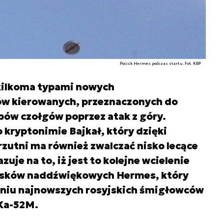
Pocisk Hermes podczas startu. Fot. KBP
 kilkoma typami nowych
ów kierowanych, przeznaczonych do
pów czołgów poprzez atak z góry.
 kryptonimie Bajkał, który dzięki
zutni ma również zwalczać nisko lecące
uje na to, iż jest to kolejne wcielenie
sków naddźwiękowych Hermes, który
ojeniu najnowszych rosyjskich śmigłowców
Ka-52M.