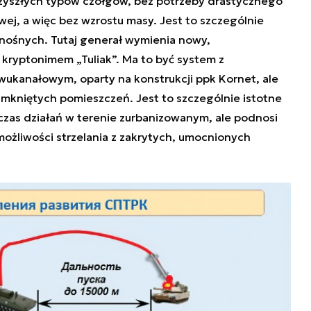
rzyszłych typów czołgów, bez potrzeby drastycznego
wej, a więc bez wzrostu masy. Jest to szczególnie
nośnych. Tutaj generał wymienia nowy,
ryptonimem „Tuliak”. Ma to być system z
kanałowym, oparty na konstrukcji ppk Kornet, ale
mkniętych pomieszczeń. Jest to szczególnie istotne
czas działań w terenie zurbanizowanym, ale podnosi
 możliwości strzelania z zakrytych, umocnionych