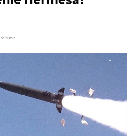
26
1 min.