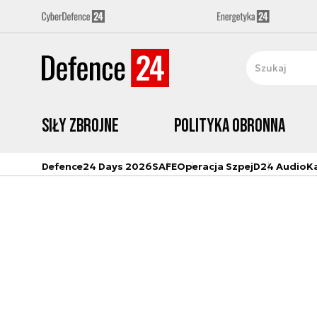
Siły zbrojne
Polityka obronna
Defence24 Days 2026
SAFE
Operacja Szpej
D24 Audio
K