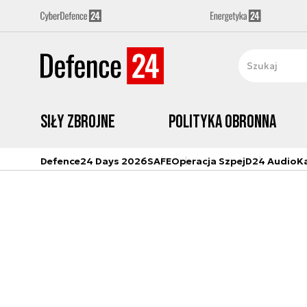
Siły zbrojne
Polityka obronna
Defence24 Days 2026
SAFE
Operacja Szpej
D24 Audio
K