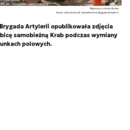
Wymiana silnika Kraba
Autor. Ukraińska 26. Samodzielna Brygada Artylerii
Brygada Artylerii opublikowała zdjęcia
ubicę samobieżną Krab podczas wymiany
unkach polowych.