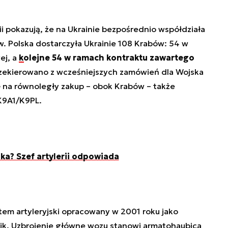
rii pokazują, że na Ukrainie bezpośrednio współdziała
w. Polska dostarczyła Ukrainie 108 Krabów: 54 w
ej, a
kolejne 54 w ramach kontraktu zawartego
rzekierowano z wcześniejszych zamówień dla Wojska
ę na równoległy zakup – obok Krabów – także
K9A1/K9PL.
ska? Szef artylerii odpowiada
tem artyleryjski opracowany w 2001 roku jako
ik. Uzbrojenie główne wozu stanowi armatohaubica