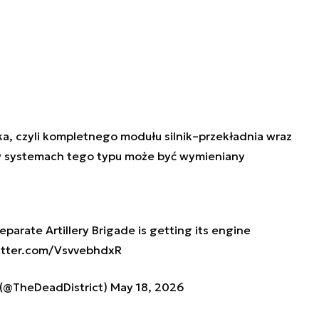
a, czyli kompletnego modułu silnik–przekładnia wraz
w systemach tego typu może być wymieniany
eparate Artillery Brigade is getting its engine
witter.com/VsvvebhdxR
🇲🇬🇷 (@TheDeadDistrict)
May 18, 2026