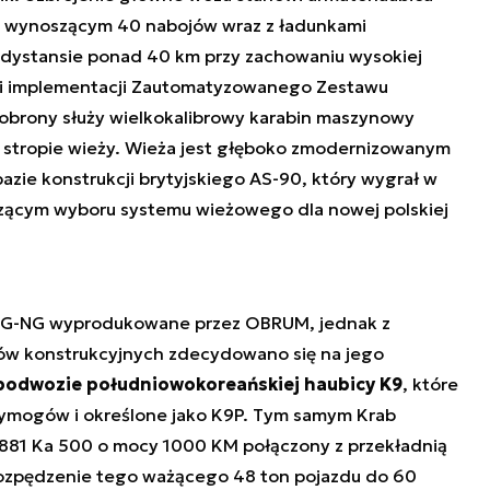
ji wynoszącym 40 nabojów wraz z ładunkami
a dystansie ponad 40 km przy zachowaniu wysokiej
ki implementacji Zautomatyzowanego Zestawu
brony służy wielkokalibrowy karabin maszynowy
stropie wieży. Wieża jest głęboko zmodernizowanym
zie konstrukcji brytyjskiego AS-90, który wygrał w
ącym wyboru systemu wieżowego dla nowej polskiej
PG-NG wyprodukowane przez OBRUM, jednak z
ów konstrukcyjnych zdecydowano się na jego
podwozie południowokoreańskiej haubicy K9
, które
ymogów i określone jako K9P. Tym samym Krab
 881 Ka 500 o mocy 1000 KM połączony z przekładnią
 rozpędzenie tego ważącego 48 ton pojazdu do 60