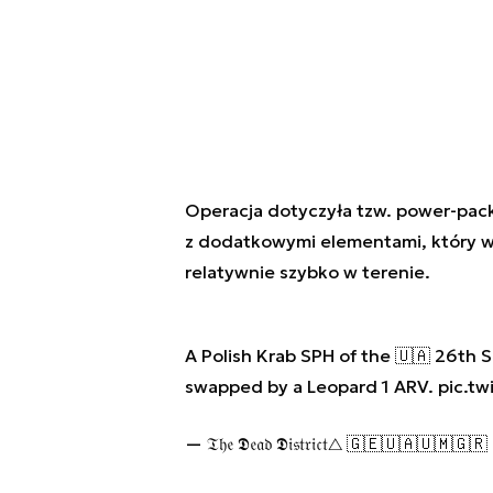
Operacja dotyczyła tzw. power-pack
z dodatkowymi elementami, który 
relatywnie szybko w terenie.
A Polish Krab SPH of the 🇺🇦 26th S
swapped by a Leopard 1 ARV.
pic.t
— 𝔗𝔥𝔢 𝕯𝔢𝔞𝔡 𝕯𝔦𝔰𝔱𝔯𝔦𝔠𝔱△ 🇬🇪🇺🇦