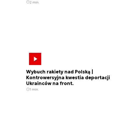
2 min.
Wybuch rakiety nad Polską |
Kontrowersyjna kwestia deportacji
Ukrainców na front.
1 min.