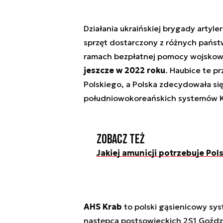
Działania ukraińskiej brygady artyle
sprzęt dostarczony z różnych państ
ramach bezpłatnej pomocy wojskow
jeszcze w 2022 roku
. Haubice te p
Polskiego, a Polska zdecydowała si
południowokoreańskich systemów 
Zobacz też
Jakiej amunicji potrzebuje Pol
AHS Krab
to polski gąsienicowy sys
następca postsowieckich 2S1 Goźdz