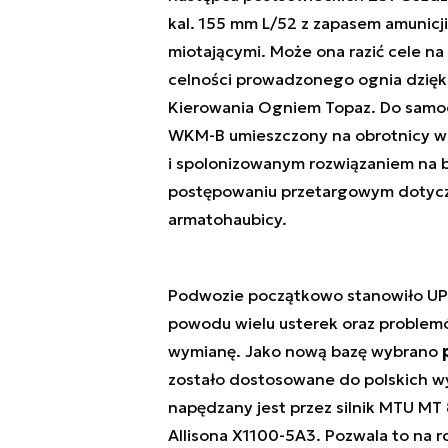
kal. 155 mm L/52 z zapasem amunic
miotającymi. Może ona razić cele n
celności prowadzonego ognia dzię
Kierowania Ogniem Topaz. Do samoo
WKM-B umieszczony na obrotnicy w 
i spolonizowanym rozwiązaniem na ba
postępowaniu przetargowym dotycz
armatohaubicy.
Podwozie początkowo stanowiło U
powodu wielu usterek oraz problem
wymianę. Jako nową bazę wybrano
zostało dostosowane do polskich w
napędzany jest przez silnik MTU MT
Allisona X1100-5A3. Pozwala to na