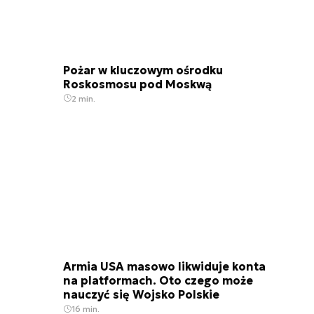
Pożar w kluczowym ośrodku
Roskosmosu pod Moskwą
2 min.
Armia USA masowo likwiduje konta
na platformach. Oto czego może
nauczyć się Wojsko Polskie
16 min.