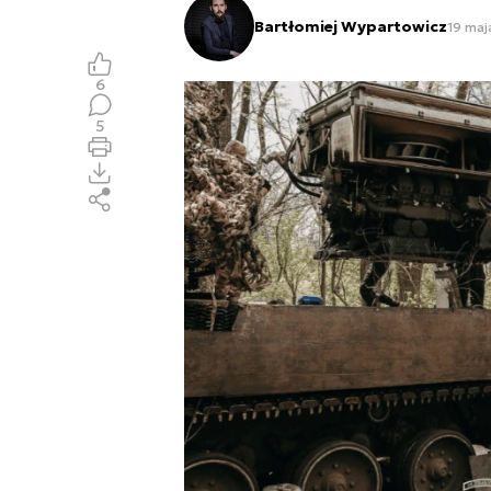
Bartłomiej Wypartowicz
19 maj
6
5