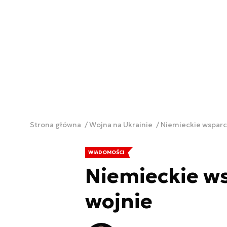
Strona główna
Wojna na Ukrainie
Niemieckie wsparci
WIADOMOŚCI
Niemieckie ws
wojnie