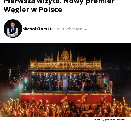
Pierwsza wizyta. Nowy premier
Węgier w Polsce
Michał Górski
19.05.2026
1 min.
Autor. X / @magyarpeterMP