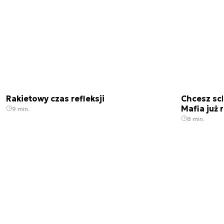
Rakietowy czas refleksji
Chcesz sc
Mafia już 
9 min.
8 min.