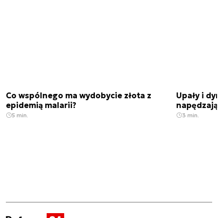
Co wspólnego ma wydobycie złota z
Upały i dy
epidemią malarii?
napędzają
5 min.
3 min.