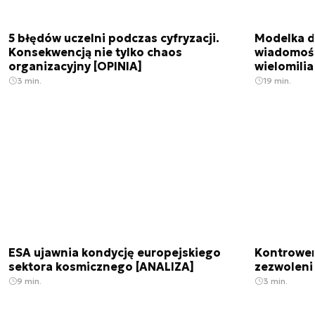
5 błędów uczelni podczas cyfryzacji.
Modelka da
Konsekwencją nie tylko chaos
wiadomośc
organizacyjny [OPINIA]
wielomili
3 min.
19 min.
ESA ujawnia kondycję europejskiego
Kontrowers
sektora kosmicznego [ANALIZA]
zezwoleni
9 min.
3 min.