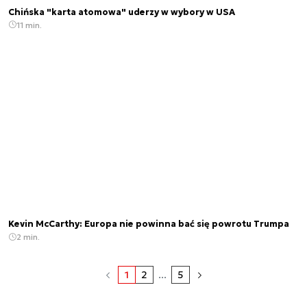
Chińska "karta atomowa" uderzy w wybory w USA
11 min.
Kevin McCarthy: Europa nie powinna bać się powrotu Trumpa
2 min.
1
2
...
5