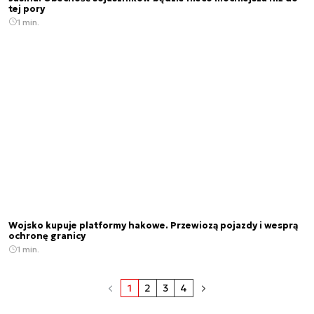
tej pory
1 min.
Wojsko kupuje platformy hakowe. Przewiozą pojazdy i wesprą
ochronę granicy
1 min.
1
2
3
4