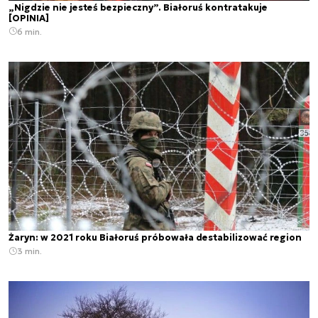
„Nigdzie nie jesteś bezpieczny”. Białoruś kontratakuje
[OPINIA]
6 min.
Żaryn: w 2021 roku Białoruś próbowała destabilizować region
3 min.