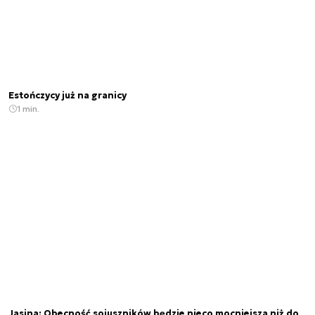
Estończycy już na granicy
1 min.
Jasina: Obecność sojuszników będzie nieco mocniejsza niż do