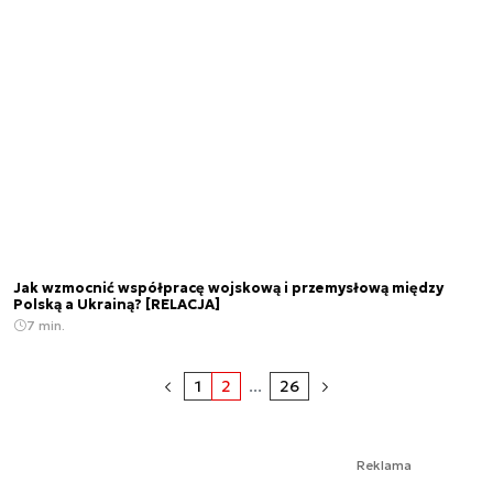
Jak wzmocnić współpracę wojskową i przemysłową między
Polską a Ukrainą? [RELACJA]
7 min.
1
2
...
26
Reklama