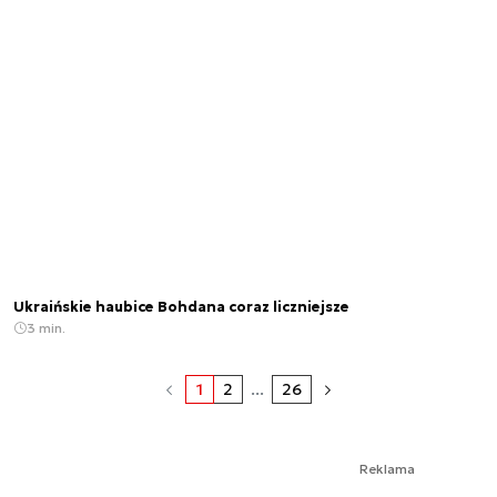
Ukraińskie haubice Bohdana coraz liczniejsze
3 min.
1
2
...
26
Reklama