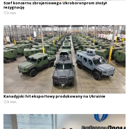
Szef koncernu zbrojeniowego Ukroboronprom złożył
rezygnację
2 min.
Kanadyjski hit eksportowy produkowany na Ukrainie
3 min.