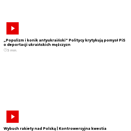
„Populizm i konik antyukraiński” Politycy krytykują pomysł PiS
o deportacji ukraińskich mężczyzn
3 min.
Wybuch rakiety nad Polską | Kontrowersyjna kwestia