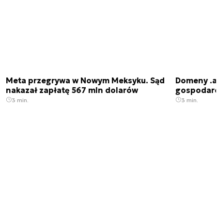
Meta przegrywa w Nowym Meksyku. Sąd
Domeny .ai
nakazał zapłatę 567 mln dolarów
gospodarek
3 min.
3 min.