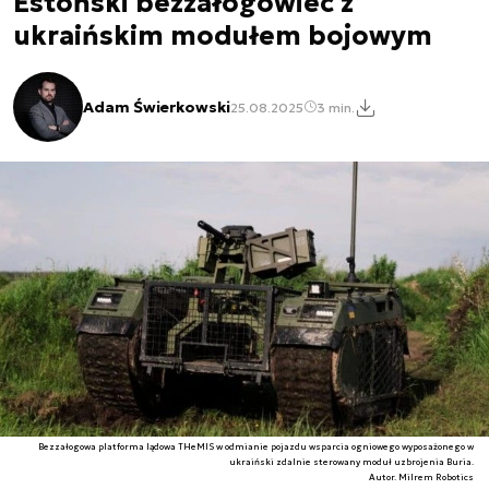
Estoński bezzałogowiec z
ukraińskim modułem bojowym
Adam Świerkowski
25.08.2025
3 min.
Bezzałogowa platforma lądowa THeMIS w odmianie pojazdu wsparcia ogniowego wyposażonego w
ukraiński zdalnie sterowany moduł uzbrojenia Buria.
Autor. Milrem Robotics