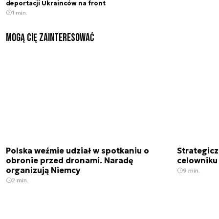
deportacji Ukrainców na front
1 min.
Mogą Cię zainteresować
Polska weźmie udział w spotkaniu o
Strategic
obronie przed dronami. Naradę
celowniku 
organizują Niemcy
9 min.
2 min.