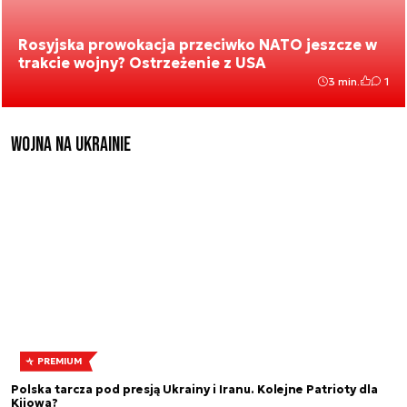
Rosyjska prowokacja przeciwko NATO jeszcze w
trakcie wojny? Ostrzeżenie z USA
3 min.
1
Wojna na Ukrainie
PREMIUM
Polska tarcza pod presją Ukrainy i Iranu. Kolejne Patrioty dla
Kijowa?