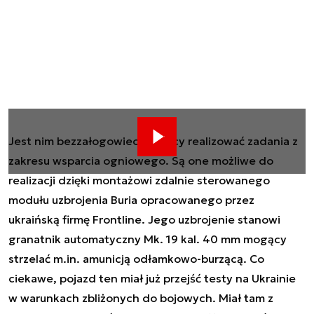
Jest nim bezzałogowiec mogący realizować zadania z
zakresu wsparcia ogniowego. Są one możliwe do
realizacji dzięki montażowi zdalnie sterowanego
modułu uzbrojenia Buria opracowanego przez
ukraińską firmę Frontline. Jego uzbrojenie stanowi
granatnik automatyczny Mk. 19 kal. 40 mm mogący
strzelać m.in. amunicją odłamkowo-burzącą. Co
ciekawe, pojazd ten miał już przejść testy na Ukrainie
w warunkach zbliżonych do bojowych. Miał tam z