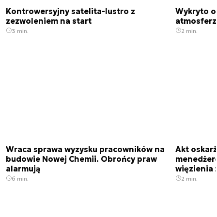
Kontrowersyjny satelita-lustro z
Wykryto o
zezwoleniem na start
atmosfer
3 min.
2 min.
Wraca sprawa wyzysku pracowników na
Akt oskar
budowie Nowej Chemii. Obrońcy praw
menedżero
alarmują
więzienia z
6 min.
2 min.