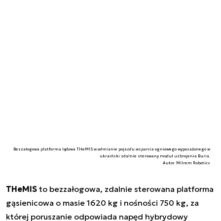
Bezzałogowa platforma lądowa THeMIS w odmianie pojazdu wsparcia ogniowego wyposażonego w
ukraiński zdalnie sterowany moduł uzbrojenia Buria.
Autor. Milrem Robotics
THeMIS
to bezzałogowa, zdalnie sterowana platforma
gąsienicowa o masie 1620 kg i nośności 750 kg, za
której poruszanie odpowiada napęd hybrydowy