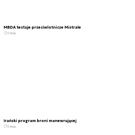
MBDA testuje przeciwlotnicze Mistrale
1 min.
Irański program broni manewrującej
1 min.