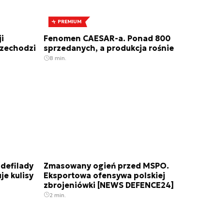
PREMIUM
i
Fenomen CAESAR-a. Ponad 800
rzechodzi
sprzedanych, a produkcja rośnie
8 min.
 defilady
Zmasowany ogień przed MSPO.
je kulisy
Eksportowa ofensywa polskiej
zbrojeniówki [NEWS DEFENCE24]
2 min.