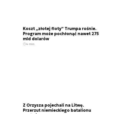
Koszt „złotej floty” Trumpa rośnie.
Program może pochłonąć nawet 275
mld dolarów
4 min.
Z Orzysza pojechali na Litwę.
Przerzut niemieckiego batalionu