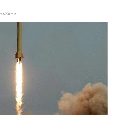
:45
8 min.