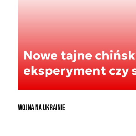
Nowe tajne chiński
eksperyment czy 
Wojna na Ukrainie