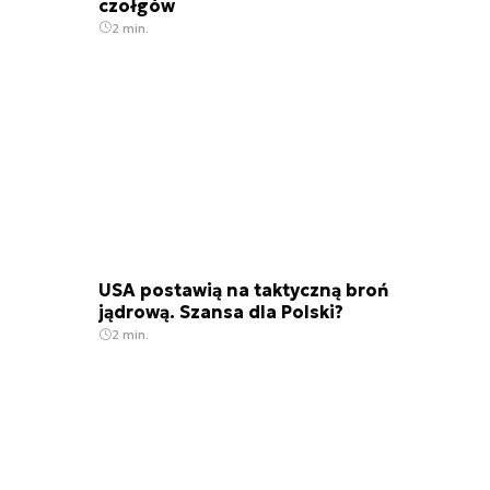
czołgów
2 min.
USA postawią na taktyczną broń
jądrową. Szansa dla Polski?
2 min.