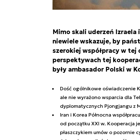
Mimo skali uderzeń Izraela 
niewiele wskazuje, by pańs
szerokiej współpracy w tej d
perspektywach tej kooperacj
były ambasador Polski w Ko
Dość ogólnikowe oświadczenie Ko
ale nie wyrażono wsparcia dla Te
dyplomatycznych Pjongjangu z M
Iran i Korea Północna współprac
od początku XXI w. Kooperacja j
płaszczykiem umów o pozornie c