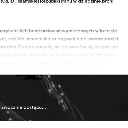
KRL-D i Islamskiej Republiki Iranu w dziedzinie broni
amerykańskich bombardowań wymierzonych w irańskie
wej, a także uznanie ich za pogwałcenie suwerenności
 Narodów Zjednoczonych, nie sprowadza się jedynie do
 w nim dwóch elementów: jednoznacznie brzmiącego
ualnych działań wobec Korei Północnej oraz
rawdzanie dostępu...