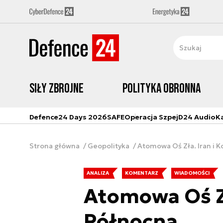
Siły zbrojne
Polityka obronna
Defence24 Days 2026
SAFE
Operacja Szpej
D24 Audio
K
Strona główna
Geopolityka
Atomowa Oś Zła. Iran i 
ANALIZA
KOMENTARZ
WIADOMOŚCI
Atomowa Oś Zł
Północna