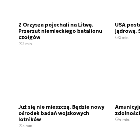
Z Orzysza pojechali na Litwę.
USA posta
Przerzut niemieckiego batalionu
jądrową. 
czołgów
2 min.
2 min.
Już się nie mieszczą. Będzie nowy
Amunicyjn
ośrodek badań wojskowych
zdolności
lotników
4 min.
3 min.