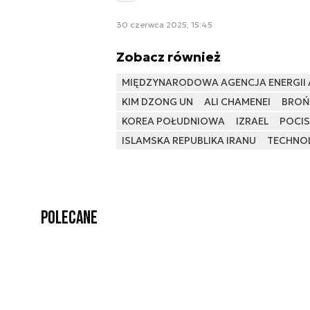
30 czerwca 2025, 15:45
Zobacz również
MIĘDZYNARODOWA AGENCJA ENERGII
KIM DZONG UN
ALI CHAMENEI
BROŃ
KOREA POŁUDNIOWA
IZRAEL
POCIS
ISLAMSKA REPUBLIKA IRANU
TECHNOL
Polecane