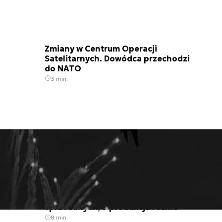
Zmiany w Centrum Operacji
Satelitarnych. Dowódca przechodzi
do NATO
3 min.
PREMIUM
Fenomen CAESAR-a. Ponad 800
sprzedanych, a produkcja rośnie
8 min.