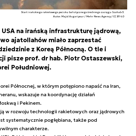
Start irańskiego rakietowego pocisku balistycznego średniego zasięgu Szahab-3.
Autor. Majid Asgaripour / Mehr News Agency / CC BY 4.0
i USA na irańską infrastrukturę jądrową,
two ajatollahów miało zaprzestać
ziedzinie z Koreą Północną. O tle i
i pisze prof. dr hab. Piotr Ostaszewski,
rei Południowej.
rei Północnej, w którym potępiono napaść na Iran,
heranu, wskazuje na koordynację działań
oskwą i Pekinem.
ują w rozwoju technologii rakietowych oraz jądrowych
est systematycznie pogłębiana, także pod
ywilnym charakterze.