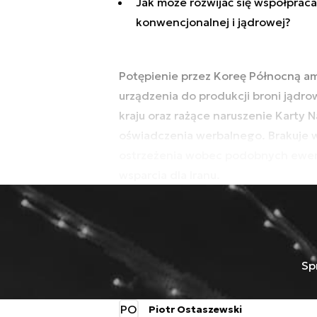
Jak może rozwijać się współpraca 
konwencjonalnej i jądrowej?
Potępienie przez Koreę Północną 
urządzenia do produkcji broni jądro
kraju oraz rażące naruszenie Karty
oświadczenia werbalnego. Brakuje
ostrzeżenia wobec podobnych ewent
wsparcia dla Iranu.
Sp
PO
Piotr Ostaszewski