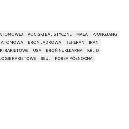
 ATOMOWEJ
POCISKI BALISTYCZNE
MAEA
PJONGJANG
 ATOMOWA
BROŃ JĄDROWA
TEHERAN
IRAN
KI RAKIETOWE
USA
BROŃ NUKLEARNA
KRL-D
OGIE RAKIETOWE
SEUL
KOREA PÓŁNOCNA