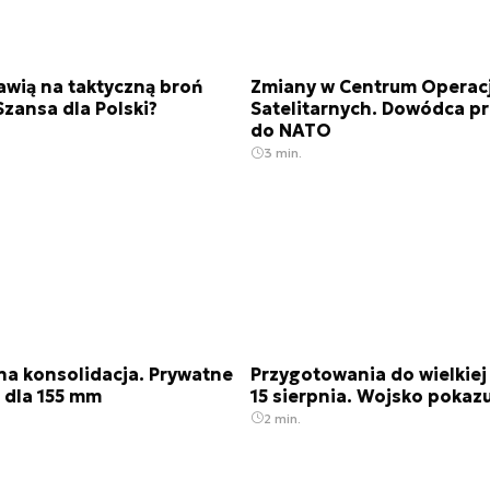
wią na taktyczną broń
Zmiany w Centrum Operacj
Szansa dla Polski?
Satelitarnych. Dowódca p
do NATO
3 min.
a konsolidacja. Prywatne
Przygotowania do wielkiej
 dla 155 mm
15 sierpnia. Wojsko pokazu
2 min.