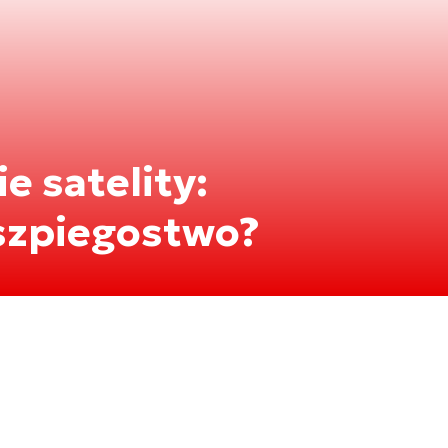
e satelity:
szpiegostwo?