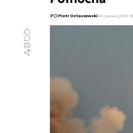
PO
Piotr Ostaszewski
30 czerwca 2025, 15