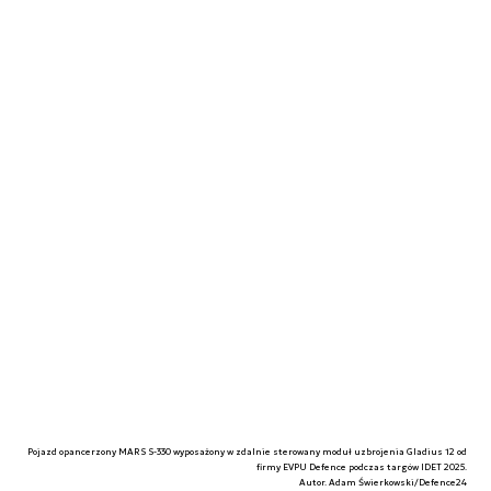
Pojazd opancerzony MARS S-330 wyposażony w zdalnie sterowany moduł uzbrojenia Gladius 12 od
firmy EVPU Defence podczas targów IDET 2025.
Autor. Adam Świerkowski/Defence24