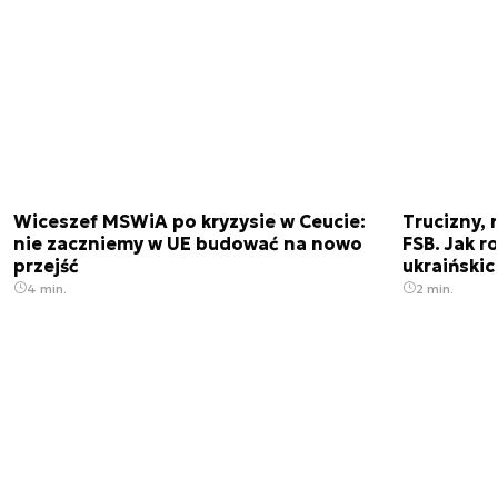
Wiceszef MSWiA po kryzysie w Ceucie:
Trucizny, 
nie zaczniemy w UE budować na nowo
FSB. Jak r
przejść
ukraiński
4 min.
2 min.