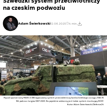
Szwedzki system przeciwlotniczy
na czeskim podwoziu
Adam Świerkowski
12.06.2025
4 min.
Pojazd opancerzony MARS S-330 wyposażony system przeciwlotniczy bardzo krótkiego zasięgu RBS 70
NG podczas targów IDET 2025. Na pojeździe widoczny jest także system maskujący ROSY.
Autor. Adam Świerkowski/Defence24